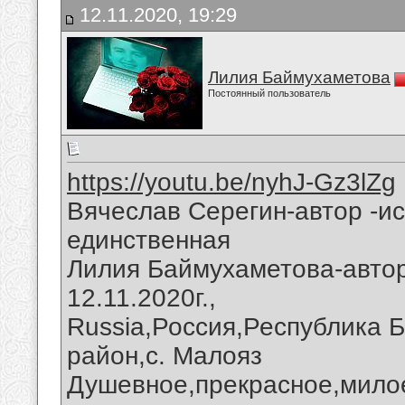
12.11.2020, 19:29
Лилия Баймухаметова
Постоянный пользователь
https://youtu.be/nyhJ-Gz3lZg
Вячеслав Серегин-автор -и
единственная
Лилия Баймухаметова-автор
12.11.2020г.,
Russia,Россия,Республика 
район,с. Малояз
Душевное,прекрасное,мило