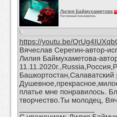
Лилия Баймухаметова
Постоянный пользователь
https://youtu.be/QrUg4IUXq
Вячеслав Серегин-автор-ис
Лилия Баймухаметова-автор
11.11.2020г.,Russia,Россия,
Башкортостан,Салаватский 
Душевное,прекрасное,милое
платье мне понравилось. Б
творчество.Ты молодец, Вя
__________________
С уважением: Лилия Байму