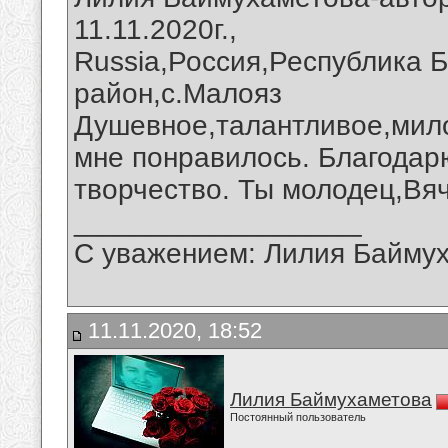
11.11.2020г.,
Russia,Россия,Республика 
район,с.Малояз
Душевное,талантливое,мило
мне понравилось. Благодар
творчество. Ты молодец,Вя
__________________
С уважением: Лилия Байму
11.11.2020, 18:52
Лилия Баймухаметова
Постоянный пользователь