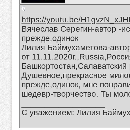
https://youtu.be/H1gvzN_xJH
Вячеслав Серегин-автор -ис
прежде,одинок
Лилия Баймухаметова-автор
от 11.11.2020г.,Russia,Росс
Башкортостан,Салаватский 
Душевное,прекрасное милое
прежде,одинок, мне понрави
шедевр-творчество. Ты мол
__________________
С уважением: Лилия Байму