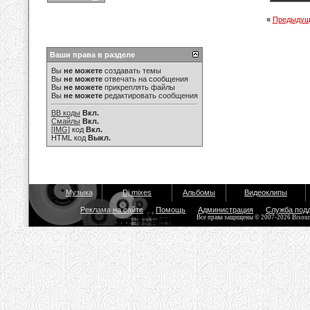
«
Предыдущ
Ваши права в разделе
Вы
не можете
создавать темы
Вы
не можете
отвечать на сообщения
Вы
не можете
прикреплять файлы
Вы
не можете
редактировать сообщения
BB коды
Вкл.
Смайлы
Вкл.
[IMG]
код
Вкл.
HTML код
Выкл.
Музыка
Dj mixes
Альбомы
Видеоклипы
Реклама на сайте
Помощь
Администрация
Служба под
Все права защищены © 2007-2026 Bisou