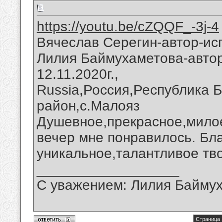
https://youtu.be/cZQQF_-3j-4
Вячеслав Серегин-автор-ис
Лилия Баймухаметова-автор
12.11.2020г.,
Russia,Россия,Республика 
район,с.Малояз
Душевное,прекрасное,мило
вечер мне понравилось. Бл
уникальное,талантливое тв
__________________
С уважением: Лилия Байму
Страница 