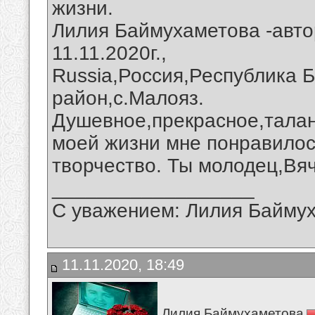
жизни.
Лилия Баймухаметова -авто
11.11.2020г.,
Russia,Россия,Республика 
район,с.Малояз.
Душевное,прекрасное,талан
моей жизни мне понравилос
творчество. Ты молодец,Вя
__________________
С уважением: Лилия Байму
11.11.2020, 18:49
Лилия Баймухаметова