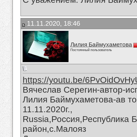
11.11.2020, 18:46
Лилия Баймухаметова
Постоянный пользователь
https://youtu.be/6PvOidOvHy
Вячеслав Серегин-автор-ис
Лилия Баймухаметова-ав то
11.11.2020г.,
Russia,Россия,Республика 
район,с.Малояз