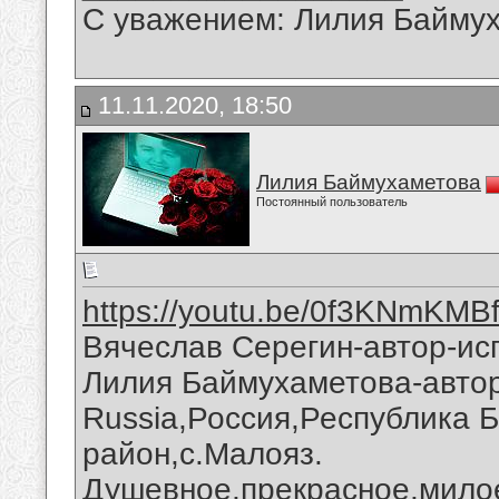
С уважением: Лилия Байму
11.11.2020, 18:50
Лилия Баймухаметова
Постоянный пользователь
https://youtu.be/0f3KNmKMB
Вячеслав Серегин-автор-исп
Лилия Баймухаметова-автор 
Russia,Россия,Республика 
район,с.Малояз.
Душевное,прекрасное,милое