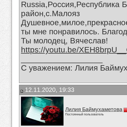
Russia,Россия,Республика 
район,с.Малояз
Душевное,милое,прекрасное
ты мне понравилось. Благод
Ты молодец, Вячеслав!
https://youtu.be/XEH8brpU_
__________________
С уважением: Лилия Байму
12.11.2020, 19:33
Лилия Баймухаметова
Постоянный пользователь