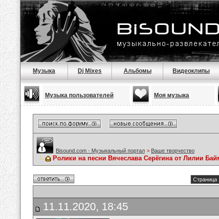
Музыка
Dj Mixes
Альбомы
Видеоклипы
Музыка пользователей
Моя музыка
Bisound.com - Музыкальный портал
>
Ваше творчество
Ролики на песни Вячеслава Серёгина от Лилии Ба
Страница 
11.11.2020, 18:45