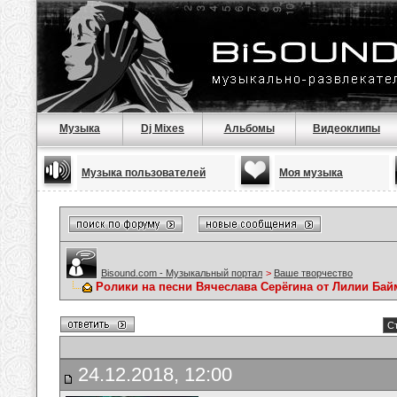
Музыка
Dj Mixes
Альбомы
Видеоклипы
Музыка пользователей
Моя музыка
Bisound.com - Музыкальный портал
>
Ваше творчество
Ролики на песни Вячеслава Серёгина от Лилии Ба
Ст
24.12.2018, 12:00