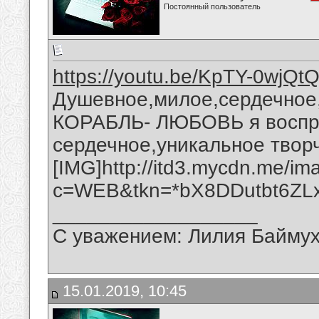
Постоянный пользователь
https://youtu.be/KpTY-0wjQt
Душевное,милое,сердечное,
КОРАБЛЬ- ЛЮБОВЬ я воспри
сердечное,уникальное творч
[IMG]http://itd3.mycdn.me/
c=WEB&tkn=*bX8DDutbt6ZLxX
__________________
С уважением: Лилия Байму
15.01.2019, 10:45