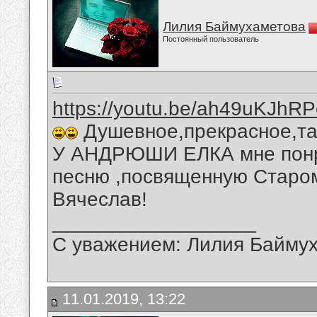
Лилия Баймухаметова
Постоянный пользователь
https://youtu.be/ah49uKJhR
Душевное,прекрасное,та
У АНДРЮШИ ЕЛКА мне понра
песню ,посвященную Старом
Вячеслав!
__________________
С уважением: Лилия Байму
11.01.2019, 13:22