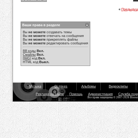
«
Предыдущ
Ваши права в разделе
Вы
не можете
создавать темы
Вы
не можете
отвечать на сообщения
Вы
не можете
прикреплять файлы
Вы
не можете
редактировать сообщения
BB коды
Вкл.
Смайлы
Вкл.
[IMG]
код
Вкл.
HTML код
Выкл.
Музыка
Dj mixes
Альбомы
Видеоклипы
Реклама на сайте
Помощь
Администрация
Служба под
Все права защищены © 2007-2026 Bisou