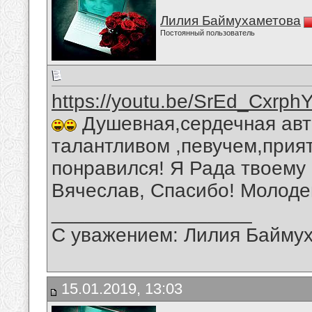
Лилия Баймухаметова
Постоянный пользователь
https://youtu.be/SrEd_Cxrph
Душевная,сердечная авто
талантливом ,певучем,прия
понравился! Я Рада твоему 
Вячеслав, Спасибо! Молоде
__________________
С уважением: Лилия Байму
15.01.2019, 13:03