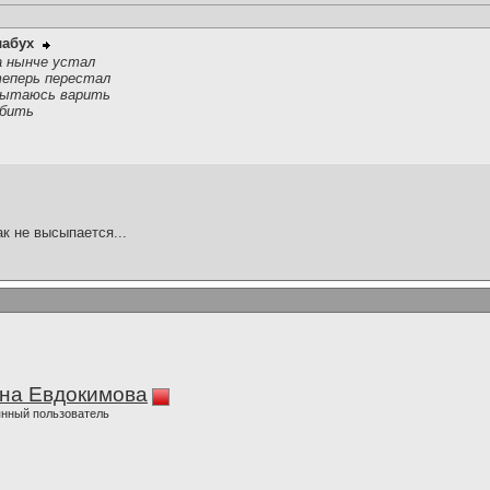
лабух
,а нынче устал
теперь перестал
 пытаюсь варить
юбить
ак не высыпается...
на Евдокимова
нный пользователь