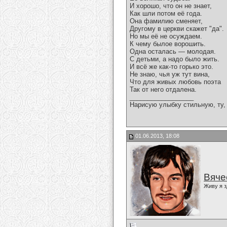
И хорошо, что он не знает,
Как шли потом её года.
Она фамилию сменяет,
Другому в церкви скажет "да".
Но мы её не осуждаем.
К чему былое ворошить.
Одна осталась — молодая.
С детьми, а надо было жить.
И всё же как-то горько это.
Не знаю, чья уж тут вина,
Что для живых любовь поэта
Так от него отдалена.
__________________
Нарисую улыбку стильную, ту, 
01.06.2013, 18:08
Вяче
Живу я з