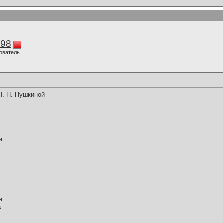
298
ователь
Н. Н. Пушкиной
я.
я.
а