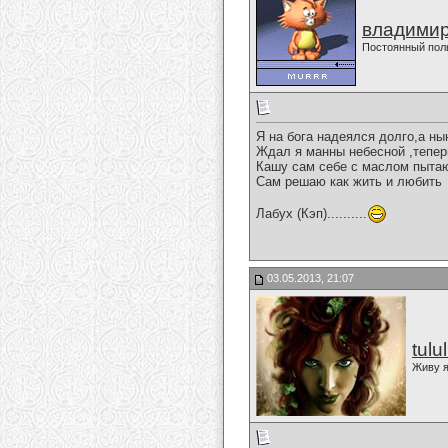
владимир
Постоянный пол
Я на бога надеялся долго,а ны
Ждал я манны небесной ,тепер
Кашу сам себе с маслом пыта
Сам решаю как жить и любить
Лабух (Кэп)..........
03.05.2013, 21:07
tulu
Живу я