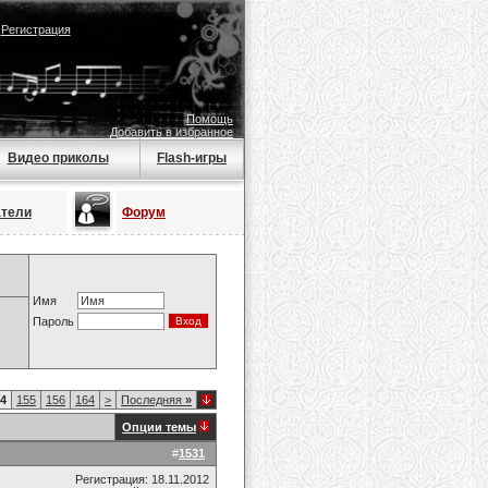
|
Регистрация
Помощь
Добавить в избранное
Видео приколы
Flash-игры
атели
Форум
Имя
Пароль
4
155
156
164
>
Последняя
»
Опции темы
#
1531
Регистрация: 18.11.2012