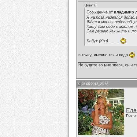
Цитата:
Сообщение от
владимир 
Я на бога надеялся долго
Ждал я манны небесной ,
Кашу сам себе с маслом
Сам решаю как жить и л
Лабух (Кэп)..........
в точку, именно так и надо
__________________
Не будите во мне зверя, он и т
03.05.2013, 23:35
Еле
Постоя