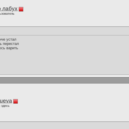
 лабух
ьзователь
нче устал
ь перестал
юсь варить
lueva
 здесь