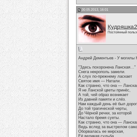
30.05.2013, 16:01
Кудряшка
Постоянный польз
Андрей Дементьев - У могилы 
"Здесь похоронена Ланская…"
Снега некрополь замели.
А слух по-прежнему ласкает
Святое имя — Натали.
Как странно, что она — Ланска
Я не Ланской цветы принёс,
А той, чей образ возникает
Из давней памяти и слёз.
Нам каждый день её был дорог
До той трагической черты,
До Чёрной речки, за которой
Настало бремя суеты.
Как странно, что она — Ланска
Ведь вслед за выстрелом сам
Оборвалась ее мирская,
Её великая судьба.