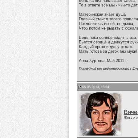
Коль на них наплывает слеза,
То в ответе все мы - чьи-то дет
Материнская знает душа
Главный смысл твоего появлен
Поклонитесь вы ей, не дыша,
Чтоб потом не рыдать с сожал
Ведь пока солнце видят глаза,
Бьется сердце и движутся руки
Каждый орган и душу отдать
Мать готова за деток без муки!
Анна Куртева. Май.2011 г.
Последний раз редактировалось Еле
05.05.2013, 15:54
Вяче
Живу я з