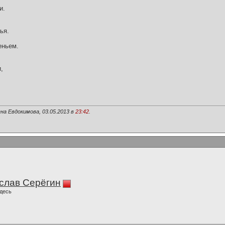
и.
ья.
еньем.
,
на Евдокимова, 03.05.2013 в
23:42
.
слав Серёгин
десь