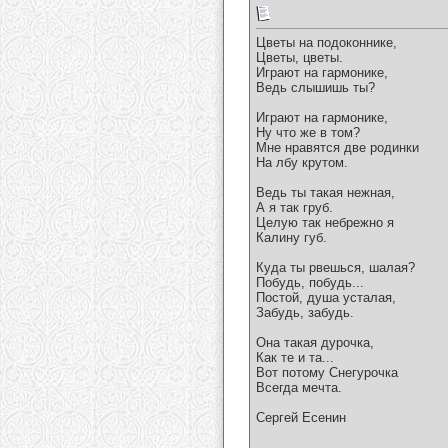
Цветы на подоконнике,
Цветы, цветы.
Играют на гармонике,
Ведь слышишь ты?
Играют на гармонике,
Ну что же в том?
Мне нравятся две родинки
На лбу крутом.
Ведь ты такая нежная,
А я так груб.
Целую так небрежно я
Калину губ.
Куда ты рвешься, шалая?
Побудь, побудь...
Постой, душа усталая,
Забудь, забудь.
Она такая дурочка,
Как те и та...
Вот потому Снегурочка
Всегда мечта.
Сергей Есенин