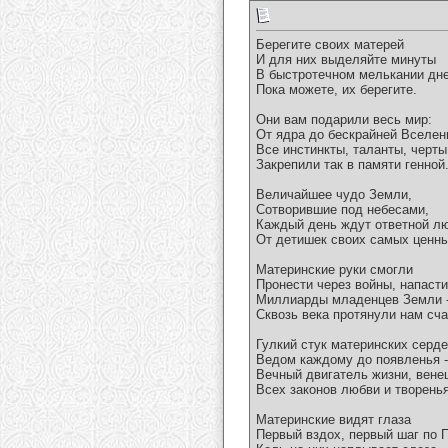
Берегите своих матерей
И для них выделяйте минуты
В быстротечном мелькании дне
Пока можете, их берегите.
Они вам подарили весь мир:
От ядра до бескрайней Вселен
Все инстинкты, таланты, черты
Закрепили так в памяти генной
Величайшее чудо Земли,
Сотворившие под небесами,
Каждый день ждут ответной л
От детишек своих самых ценны
Материнские руки смогли
Пронести через войны, напасти
Миллиарды младенцев Земли 
Сквозь века протянули нам сча
Гулкий стук материнских серд
Ведом каждому до появленья -
Вечный двигатель жизни, вене
Всех законов любви и творенья
Материнские видят глаза
Первый вздох, первый шаг по 