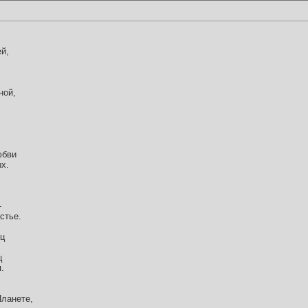
й,
ной,
.
юбви
х.
-
стье.
ец
ц
.
Планете,