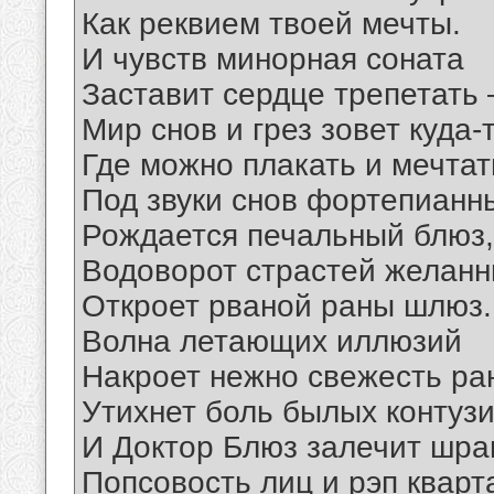
Как реквием твоей мечты.
И чувств минорная соната
Заставит сердце трепетать
Мир снов и грез зовет куда-т
Где можно плакать и мечтат
Под звуки снов фортепианн
Рождается печальный блюз,
Водоворот страстей желан
Откроет рваной раны шлюз.
Волна летающих иллюзий
Накроет нежно свежесть ра
Утихнет боль былых контузи
И Доктор Блюз залечит шра
Попсовость лиц и рэп кварт