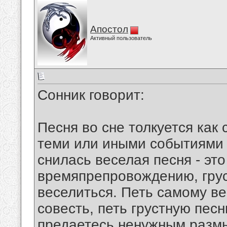
Апостол
Активный пользователь
Сонник говорит:
Песня во сне толкуется как
теми или иными событиями 
снилась веселая песня - это
времяпрепровождению, грус
веселиться. Петь самому в
совесть, петь грустную песн
предаетесь ненужным размы