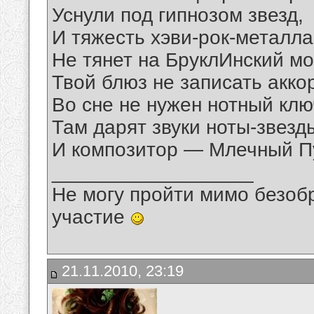
Уснули под гипнозом звезд,
И тяжесть хэви-рок-металла
Не тянет на БруклИнский мо
Твой блюз не записать акко
Во сне не нужен нотный клю
Там дарят звуки ноты-звезд
И композитор — Млечный 
__________________
Не могу пройти мимо безобр
участие
21.11.2010, 23:19