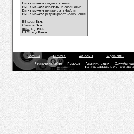
Вы
не можете
создавать темы
Вы
не можете
отвечать на сообщения
Вы
не можете
прикреплять файлы
Вы
не можете
редактировать сообщения
BB коды
Вкл.
Смайлы
Вкл.
[IMG]
код
Вкл.
HTML код
Выкл.
Музыка
Dj mixes
Альбомы
Видеоклипы
Реклама на сайте
Помощь
Администрация
Служба под
Все права защищены © 2007-2026 Bisou