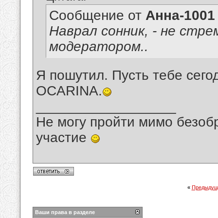
Сообщение от
Анна-1001
Наврал сонник, - не стре
модератором..
Я пошутил. Пусть тебе сег
OCARINA.
__________________
Не могу пройти мимо безобр
участие
«
Предыдущ
Ваши права в разделе