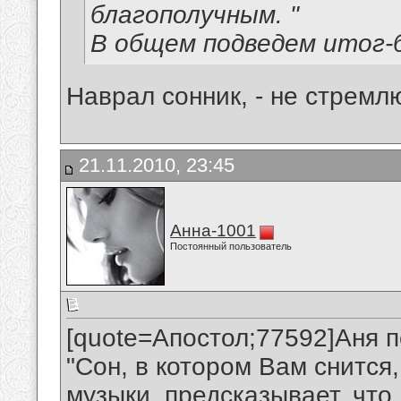
благополучным. "
В общем подведем итог-
Наврал сонник, - не стремлю
21.11.2010, 23:45
Анна-1001
Постоянный пользователь
[quote=Апостол;77592]Аня п
"Сон, в котором Вам снится
музыки, предсказывает, что