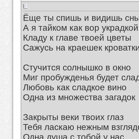
Ёще ты спишь и видишь сн
А я тайком как вор украдкой
Кладу к главе твоей цветы
Сажусь на краешек кроватк
Стучится солнышко в окно
Миг пробужденья будет сла
Любовь как сладкое вино
Одна из множества загадок
Закрыты веки твоих глаз
Тебя ласкаю нежным взгля
Одна душа с тобой у нас