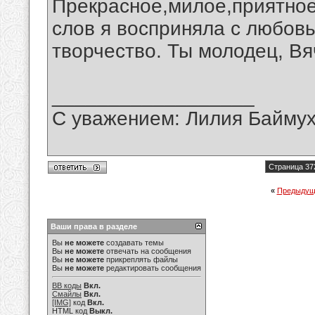
Прекрасное,милое,приятное
слов я восприняла с любов
творчество. Ты молодец, Вя
__________________
С уважением: Лилия Байму
Страница 37
«
Предыдущ
Ваши права в разделе
Вы
не можете
создавать темы
Вы
не можете
отвечать на сообщения
Вы
не можете
прикреплять файлы
Вы
не можете
редактировать сообщения
BB коды
Вкл.
Смайлы
Вкл.
[IMG]
код
Вкл.
HTML код
Выкл.