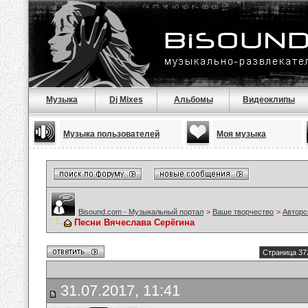
Музыка
Dj Mixes
Альбомы
Видеоклипы
Музыка пользователей
Моя музыка
Bisound.com - Музыкальный портал
>
Ваше творчество
>
Авторс
Песни Вячеслава Серёгина
Страница 37
31.07.2017, 11:41