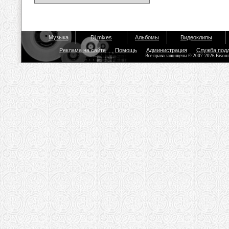
Музыка
Dj mixes
Альбомы
Видеоклипы
Реклама на сайте
Помощь
Администрация
Служба под
Все права защищены © 2007-2026 Bisou