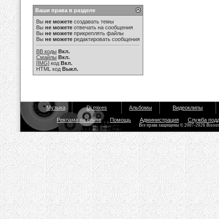
Ваши права в разделе
Вы
не можете
создавать темы
Вы
не можете
отвечать на сообщения
Вы
не можете
прикреплять файлы
Вы
не можете
редактировать сообщения
BB коды
Вкл.
Смайлы
Вкл.
[IMG]
код
Вкл.
HTML код
Выкл.
Музыка
Dj mixes
Альбомы
Видеоклипы
Реклама на сайте
Помощь
Администрация
Служба под
Все права защищены © 2007-2026 Bisou