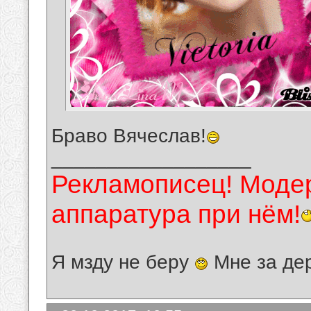
Браво Вячеслав!
__________________
Рекламописец! Модер
аппаратура при нём!
Я мзду не беру
Мне за де