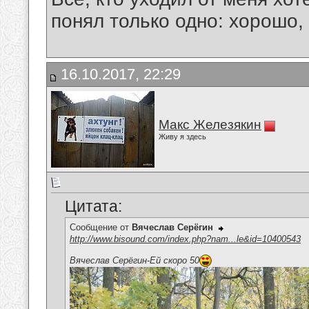
понял только одно: хорошо,
16.10.2017, 22:29
Макс Железякин
Живу я здесь
Цитата:
Сообщение от
Вячеслав Серёгин
http://www.bisound.com/index.php?nam...le&id=10400543
Вячеслав Серёгин-Ей скоро 50