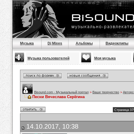
Музыка
Dj Mixes
Альбомы
Видеоклипы
Музыка пользователей
Моя музыка
Bisound.com - Музыкальный портал
>
Ваше творчество
>
Авторс
Песни Вячеслава Серёгина
Страница 37
14.10.2017, 10:38