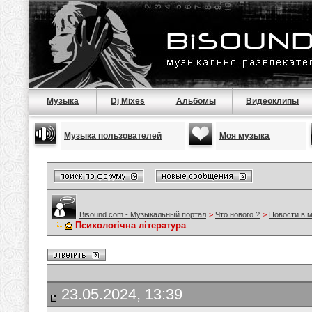
Музыка
Dj Mixes
Альбомы
Видеоклипы
Музыка пользователей
Моя музыка
Bisound.com - Музыкальный портал
>
Что нового ?
>
Новости в 
Психологічна література
23.05.2024, 13:39