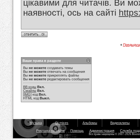
цікавими для читачів. Ви мо
наявності, ось на сайті
https
«
Предыдущ
Ваши права в разделе
Вы
не можете
создавать темы
Вы
не можете
отвечать на сообщения
Вы
не можете
прикреплять файлы
Вы
не можете
редактировать сообщения
BB коды
Вкл.
Смайлы
Вкл.
[IMG]
код
Вкл.
HTML код
Выкл.
Музыка
Dj mixes
Альбомы
Видеоклипы
Реклама на сайте
Помощь
Администрация
Служба под
Все права защищены © 2007-2026 Bisou