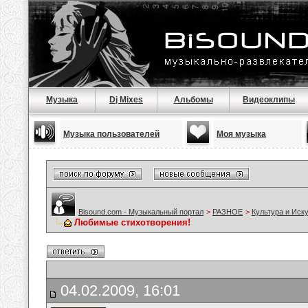
Музыка
Dj Mixes
Альбомы
Видеоклипы
Музыка пользователей
Моя музыка
Bisound.com - Музыкальный портал
>
РАЗНОЕ
>
Культура и Иск
Любимые стихотворения!
04.02.2009, 16:01