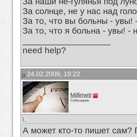
За наши не-гулянья под лун
За солнце, не у нас над гол
За то, что вы больны - увы! 
За то, что я больна - увы! -
__________________
need help?
24.02.2009, 19:22
Millimetr
Собеседник
А может кто-то пишет сам? 