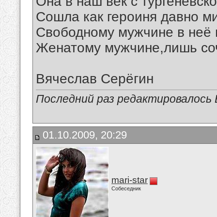
Она в наш век с тургеневск
Сошла как героиня давно ми
Свободному мужчине в неё 
Женатому мужчине,лишь соч
Вячеслав Серёгин
Последний раз редактировалось В
01.10.2009, 20:29
mari-star
Собеседник