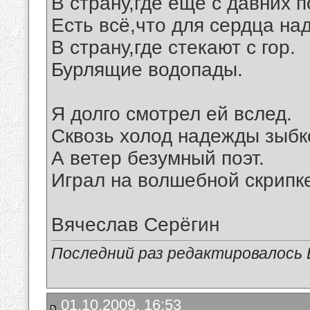
В страну,где ещё с давних п
Есть всё,что для сердца над
В страну,где стекают с гор.
Бурлящие водопады.
Я долго смотрел ей вслед.
Сквозь холод надежды зыбк
А ветер безумный поэт.
Играл на волшебной скрипк
Вячеслав Серёгин
Последний раз редактировалось В
01.10.2009, 16:53