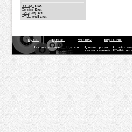
BB коды
Вкл.
Смайлы
Вкл.
[IMG]
код
Вкл.
HTML код
Выкл.
Музыка
Dj mixes
Альбомы
Видеоклипы
Реклама на сайте
Помощь
Администрация
Служба под
Все права защищены © 2007-2026 Bisou