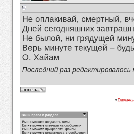
Не оплакивай, смертный, в
Дней сегодняшних завтрашн
Не былой, ни грядущей мину
Верь минуте текущей – будь
О. Хайам
Последний раз редактировалось ma
«
Предыдущ
Ваши права в разделе
Вы
не можете
создавать темы
Вы
не можете
отвечать на сообщения
Вы
не можете
прикреплять файлы
Вы
не можете
редактировать сообщения