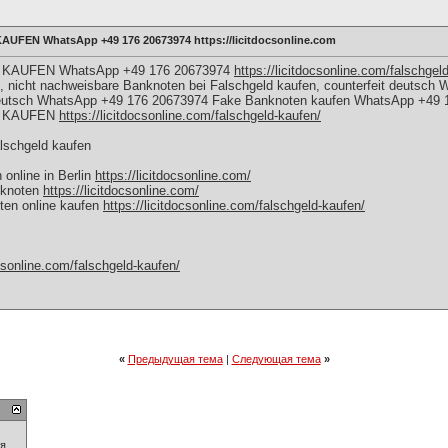
FEN WhatsApp +49 176 20673974 https://licitdocsonline.com
KAUFEN WhatsApp +49 176 20673974
https://licitdocsonline.com/falschgeld
, nicht nachweisbare Banknoten bei Falschgeld kaufen, counterfeit deutsc
t deutsch WhatsApp +49 176 20673974 Fake Banknoten kaufen WhatsApp +49
D KAUFEN
https://licitdocsonline.com/falschgeld-kaufen/
lschgeld kaufen
online in Berlin
https://licitdocsonline.com/
nknoten
https://licitdocsonline.com/
ten online kaufen
https://licitdocsonline.com/falschgeld-kaufen/
ocsonline.com/falschgeld-kaufen/
«
Предыдущая тема
|
Следующая тема
»
ия