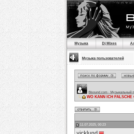
Музыка
Dj Mixes
А
Музыка пользователей
Bisound.com - Музыкальный 
WO KANN ICH FALSCHE GE
11.07.2025, 00:23
vicklund