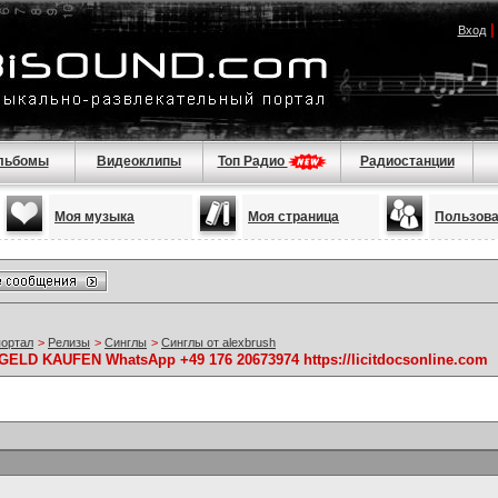
Вход
льбомы
Видеоклипы
Топ Радио
Радиостанции
Моя музыка
Моя страница
Пользов
портал
>
Релизы
>
Синглы
>
Синглы от alexbrush
LD KAUFEN WhatsApp +49 176 20673974 https://licitdocsonline.com