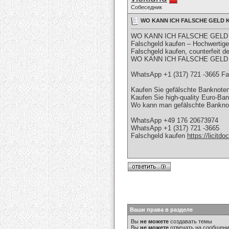
Собеседник
WO KANN ICH FALSCHE GELD KAU
WO KANN ICH FALSCHE GELD 
Falschgeld kaufen – Hochwertige
Falschgeld kaufen, counterfei
WO KANN ICH FALSCHE GEL
WhatsApp +1 (317) 721 -3665 Fa
Kaufen Sie gefälschte Banknoten 
Kaufen Sie high-quality Euro-Ba
Wo kann man gefälschte Bankno
WhatsApp +49 176 20673974
WhatsApp +1 (317) 721 -3665
Falschgeld kaufen
https://licitd
Ваши права в разделе
Вы
не можете
создавать темы
Вы
не можете
отвечать на сообщен