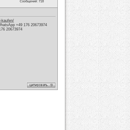
Сообщений: 718
-kaufen/​
h WhatsApp +49 176 20673974
 176 20673974