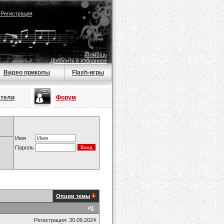
|
Регистрация
Помощь
Добавить в избранное
Видео приколы
Flash-игры
атели
Форум
Имя
Пароль
Опции темы
#
1
Регистрация: 30.09.2024