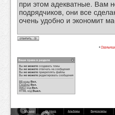
при этом адекватные. Вам н
подрядчиков, они все сделаю
очень удобно и экономит ма
«
Предыдущ
Ваши права в разделе
Вы
не можете
создавать темы
Вы
не можете
отвечать на сообщения
Вы
не можете
прикреплять файлы
Вы
не можете
редактировать сообщения
BB коды
Вкл.
Смайлы
Вкл.
[IMG]
код
Вкл.
HTML код
Выкл.
Музыка
Dj mixes
Альбомы
Видеоклипы