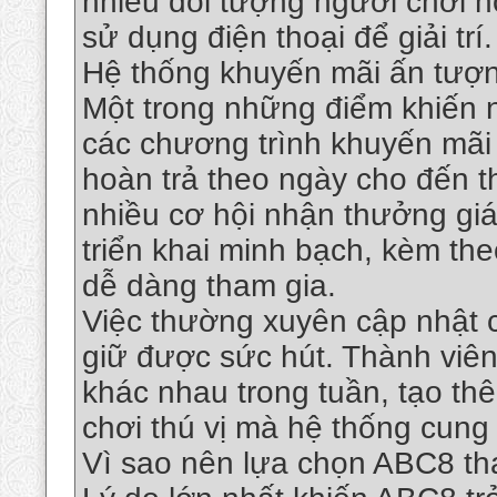
nhiều đối tượng người chơi h
sử dụng điện thoại để giải trí.
Hệ thống khuyến mãi ấn tượ
Một trong những điểm khiến n
các chương trình khuyến mãi
hoàn trả theo ngày cho đến
nhiều cơ hội nhận thưởng giá
triển khai minh bạch, kèm the
dễ dàng tham gia.
Việc thường xuyên cập nhật 
giữ được sức hút. Thành viên
khác nhau trong tuần, tạo th
chơi thú vị mà hệ thống cung
Vì sao nên lựa chọn ABC8 th