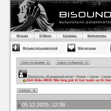
Музыка
Dj Mixes
Альбомы
Видеоклипы
Музыка пользователей
Моя музыка
Bisound.com - Музыкальный портал
>
Релизы
>
Синглы
>
Синглы
Giới thiệu ABC8: Nền tảng giải trí trực tuyến uy tín 
05.12.2025, 12:38