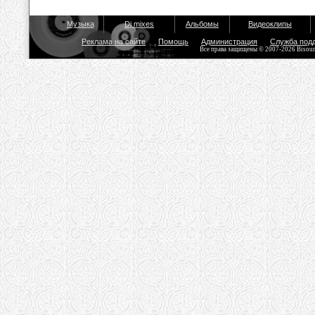
Музыка
Dj mixes
Альбомы
Видеоклипы
Реклама на сайте
Помощь
Администрация
Служба под
Все права защищены © 2007-2026 Bisou