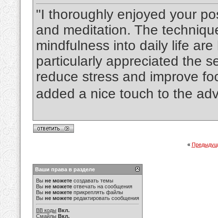
"I thoroughly enjoyed your po
and meditation. The technique
mindfulness into daily life are
particularly appreciated the s
reduce stress and improve fo
added a nice touch to the adv
«
Предыдущ
Ваши права в разделе
Вы
не можете
создавать темы
Вы
не можете
отвечать на сообщения
Вы
не можете
прикреплять файлы
Вы
не можете
редактировать сообщения
BB коды
Вкл.
Смайлы
Вкл.