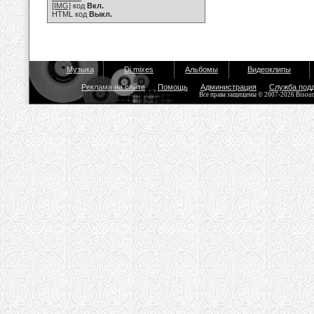
[IMG]
код
Вкл.
HTML код
Выкл.
Музыка
Dj mixes
Альбомы
Видеоклипы
Реклама на сайте
Помощь
Администрация
Служба под
Все права защищены © 2007-2026 Bisou