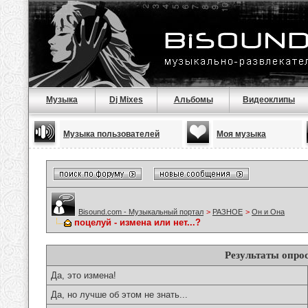
Музыка
Dj Mixes
Альбомы
Видеоклипы
Музыка пользователей
Моя музыка
Bisound.com - Музыкальный портал
>
РАЗНОЕ
>
Он и Она
поцелуй - измена или нет...?
Результаты опро
Да, это измена!
Да, но лучше об этом не знать...