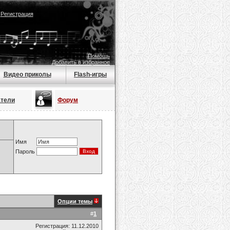
|
Регистрация
Помощь
Добавить в избранное
Видео приколы
Flash-игры
атели
Форум
Имя
Пароль
Опции темы
#
1
Регистрация: 11.12.2010