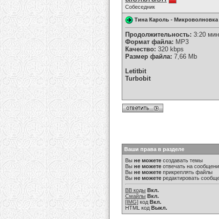
Собеседник
Тина Кароль - Микроволновка
Продолжительность:
3:20 мин
Формат файла:
MP3
Качество:
320 kbps
Размер файла:
7,66 Mb
Letitbit
Turbobit
Ваши права в разделе
Вы
не можете
создавать темы
Вы
не можете
отвечать на сообщен
Вы
не можете
прикреплять файлы
Вы
не можете
редактировать сообщ
BB коды
Вкл.
Смайлы
Вкл.
[IMG]
код
Вкл.
HTML код
Выкл.