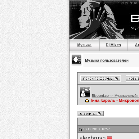
Музыка
Dj Mixes
А
Музыка пользователей
Bisound.com - Музыкальный 
Тина Кароль - Микровол
18.12.2010, 10:57
alexbrush