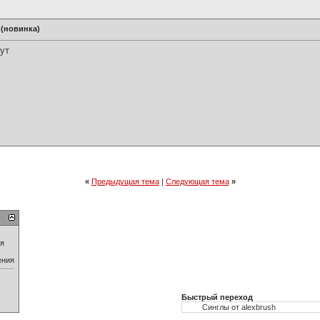
 (новинка)
ут
«
Предыдущая тема
|
Следующая тема
»
ия
ения
Быстрый переход