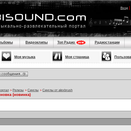
Вход
льбомы
Видеоклипы
Топ Радио
Радиостанции
Моя музыка
Моя страница
Пользов
портал
>
Релизы
>
Синглы
>
Синглы от alexbrush
новка (новинка)