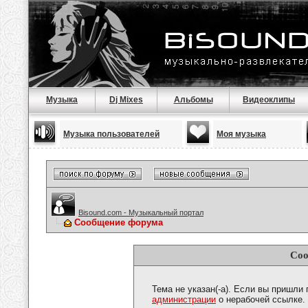
Музыка
Dj Mixes
Альбомы
Видеоклипы
Музыка пользователей
Моя музыка
Bisound.com - Музыкальный портал
Сообщение форума
Соо
Тема не указан(-а). Если вы пришли
администрации
о нерабочей ссылке.