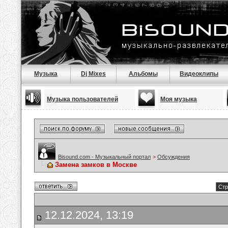
Музыка
Dj Mixes
Альбомы
Видеоклипы
Музыка пользователей
Моя музыка
Bisound.com - Музыкальный портал
>
Обсуждения
Замена замков в Москве
Стр
12.12.2024, 13:19