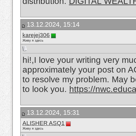
distribution.
DIGITAL WEAL
13.12.2024, 15:14
karejej306
Живу я здесь
hi!,I love your writing very m
approximately your post on A
to resolve my problem. May be
to look you.
https://nwc.educa
13.12.2024, 15:31
ALISHER ASQ1
Живу я здесь