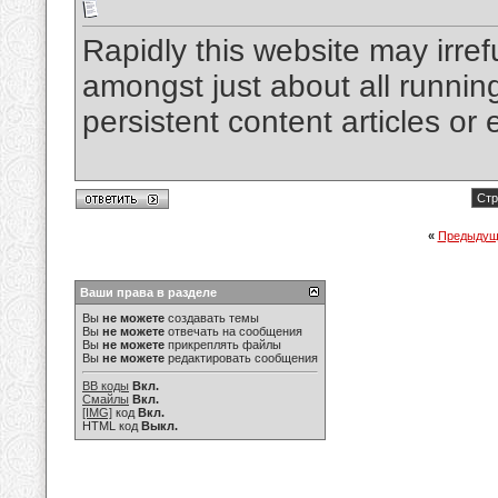
Rapidly this website may irre
amongst just about all running
persistent content articles or
Стр
«
Предыдущ
Ваши права в разделе
Вы
не можете
создавать темы
Вы
не можете
отвечать на сообщения
Вы
не можете
прикреплять файлы
Вы
не можете
редактировать сообщения
BB коды
Вкл.
Смайлы
Вкл.
[IMG]
код
Вкл.
HTML код
Выкл.