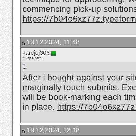
commencing pick-up solutions 
https://7b04o6xz77z.typefo
13.12.2024, 11:48
karejej306
Живу я здесь
After i bought against your s
marginally touch submits. Ex
will be book-marking each tim
in place.
https://7b04o6xz77
13.12.2024, 12:18