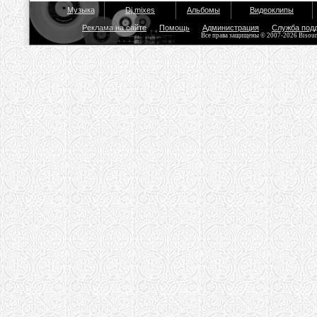
Музыка
Dj mixes
Альбомы
Видеоклипы
Реклама на сайте
Помощь
Администрация
Служба под
Все права защищены © 2007-2026 Bisou