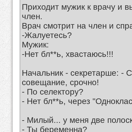
Приходит мужик к врачу и 
член.
Врач смотрит на член и спр
-Жалуетесь?
Мужик:
-Нет бл**ь, хвастаюсь!!!
Начальник - секретарше: - 
совещание, срочно!
- По селектору?
- Нет бл**ь, через "Одноклас
- Милый... у меня две полоск
- Ты беременна?