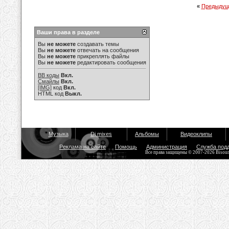
«
Предыдущ
Ваши права в разделе
Вы
не можете
создавать темы
Вы
не можете
отвечать на сообщения
Вы
не можете
прикреплять файлы
Вы
не можете
редактировать сообщения
BB коды
Вкл.
Смайлы
Вкл.
[IMG]
код
Вкл.
HTML код
Выкл.
Музыка
Dj mixes
Альбомы
Видеоклипы
Реклама на сайте
Помощь
Администрация
Служба под
Все права защищены © 2007-2026 Bisou