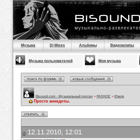
Музыка
Dj Mixes
Альбомы
Видеоклипы
Музыка пользователей
Моя музыка
Bisound.com - Музыкальный портал
>
РАЗНОЕ
>
Юмор
Просто анекдоты.
12.11.2010, 12:01