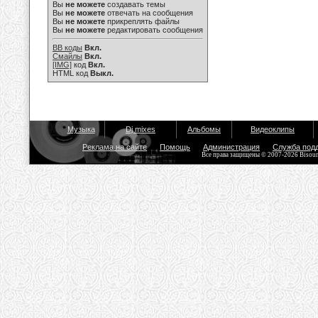
Вы
не можете
создавать темы
Вы
не можете
отвечать на сообщения
Вы
не можете
прикреплять файлы
Вы
не можете
редактировать сообщения
BB коды
Вкл.
Смайлы
Вкл.
[IMG]
код
Вкл.
HTML код
Выкл.
Музыка
Dj mixes
Альбомы
Видеоклипы
Реклама на сайте
Помощь
Администрация
Служба под
Все права защищены © 2007-2026 Bisou