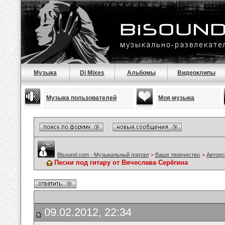
Музыка
Dj Mixes
Альбомы
Видеоклипы
Музыка пользователей
Моя музыка
Bisound.com - Музыкальный портал
>
Ваше творчество
>
Авторс
Песни под гитару от Вячеслава Серёгина
09.02.2012, 22:34