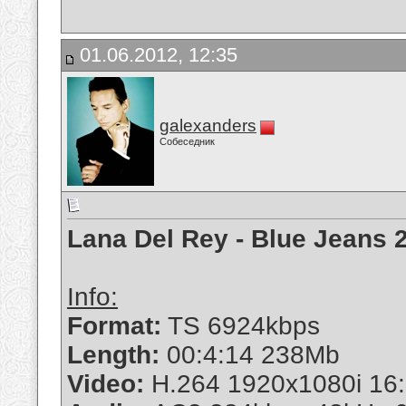
01.06.2012, 12:35
galexanders
Собеседник
Lana Del Rey - Blue Jeans
Info:
Format:
TS 6924kbps
Length:
00:4:14 238Mb
Video:
H.264 1920x1080i 16: