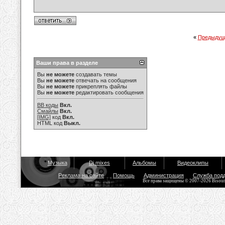
«
Предыдущ
Ваши права в разделе
Вы
не можете
создавать темы
Вы
не можете
отвечать на сообщения
Вы
не можете
прикреплять файлы
Вы
не можете
редактировать сообщения
BB коды
Вкл.
Смайлы
Вкл.
[IMG]
код
Вкл.
HTML код
Выкл.
Музыка
Dj mixes
Альбомы
Видеоклипы
Реклама на сайте
Помощь
Администрация
Служба под
Все права защищены © 2007-2026 Bisou