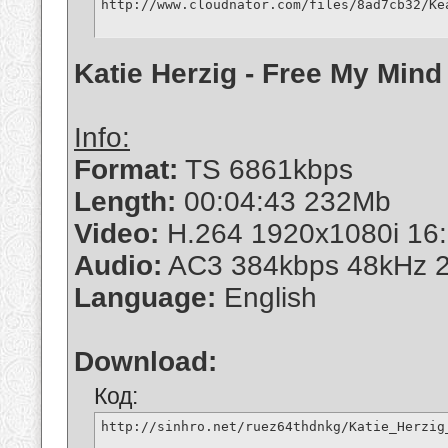
http://www.cloudnator.com/files/8ad7cb32/Ke
Katie Herzig - Free My Mind
Info:
Format:
TS 6861kbps
Length:
00:04:43 232Mb
Video:
H.264 1920x1080i 16:
Audio:
AC3 384kbps 48kHz 2
Language:
English
Download:
Код:
http://sinhro.net/ruez64thdnkg/Katie_Herzig