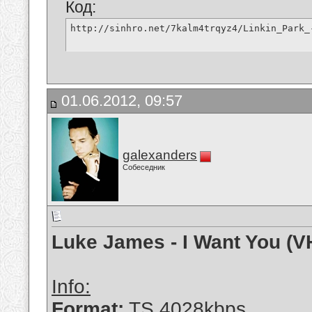
Код:
http://sinhro.net/7kalm4trqyz4/Linkin_Park_
01.06.2012, 09:57
galexanders
Собеседник
Luke James - I Want You (V
Info:
Format:
TS 4028kbps