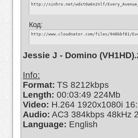
http://sinhro.net/wdxt0a6n2nlf/Every_Avenue
Код:
http://www.cloudnator.com/files/948bbf81/Ev
Jessie J - Domino (VH1HD).
Info:
Format:
TS 8212kbps
Length:
00:03:49 224Mb
Video:
H.264 1920x1080i 16:
Audio:
AC3 384kbps 48kHz 2
Language:
English