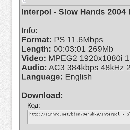
Interpol - Slow Hands 2004
Info:
Format:
PS 11.6Mbps
Length:
00:03:01 269Mb
Video:
MPEG2 1920x1080i 16
Audio:
AC3 384kbps 48kHz 2
Language:
English
Download:
Код:
http://sinhro.net/bjsn70enwhk9/Interpol_-_S