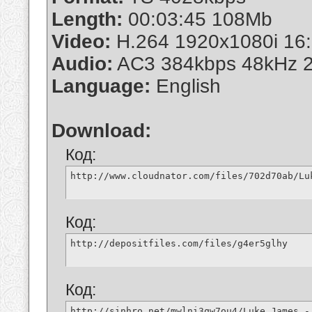
Length:
00:03:45 108Mb
Video:
H.264 1920x1080i 16:
Audio:
AC3 384kbps 48kHz 2
Language:
English
Download:
Код:
http://www.cloudnator.com/files/702d70ab/Lu
Код:
http://depositfiles.com/files/g4er5glhy
Код:
http://sinhro.net/mwlni3qw7ou4/Luke_James_-