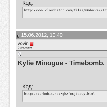
Код:
http://www.cloudnator.com/files/66d4c7a9/In
15.06.2012, 10:40
vovin
Собеседник
Kylie Minogue - Timebomb.
Код:
http://turbobit.net/gh2foxjba30y.html