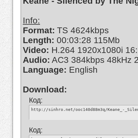
Keane - Silenced by The Ni
Info:
Format:
TS 4624kbps
Length:
00:03:28 115Mb
Video:
H.264 1920x1080i 16:
Audio:
AC3 384kbps 48kHz 2
Language:
English
Download:
Код:
http://sinhro.net/ooc140d88m3q/Keane_-_Sile
Код: