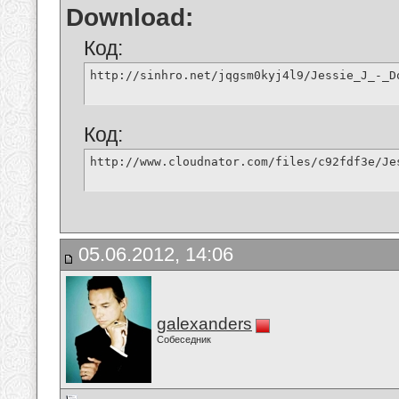
Download:
Код:
http://sinhro.net/jqgsm0kyj4l9/Jessie_J_-_D
Код:
http://www.cloudnator.com/files/c92fdf3e/Je
05.06.2012, 14:06
galexanders
Собеседник