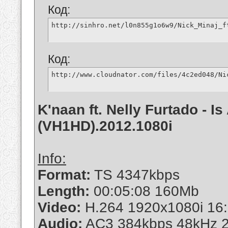
Код:
http://sinhro.net/l0n855g1o6w9/Nick_Minaj_f
Код:
http://www.cloudnator.com/files/4c2ed048/Ni
K'naan ft. Nelly Furtado - 
(VH1HD).2012.1080i
Info:
Format:
TS 4347kbps
Length:
00:05:08 160Mb
Video:
H.264 1920x1080i 16:
Audio:
AC3 384kbps 48kHz 2