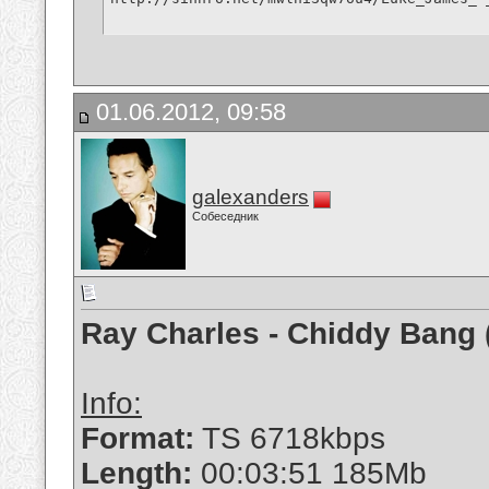
01.06.2012, 09:58
galexanders
Собеседник
Ray Charles - Chiddy Bang
Info:
Format:
TS 6718kbps
Length:
00:03:51 185Mb