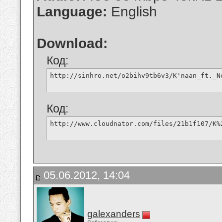
Language:
English
Download:
Код:
http://sinhro.net/o2bihv9tb6v3/K'naan_ft._N
Код:
http://www.cloudnator.com/files/21b1f107/K%
05.06.2012, 14:04
galexanders