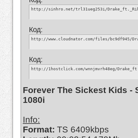
http://sinhro.net/trl31ueg253i/Drake_ft._Ri
Код:
http://www.cloudnator.com/files/bc9df945/Dr
Код:
http://1hostclick.com/wnnjmvrh48eg/Drake_ft
Forever The Sickest Kids -
1080i
Info:
Format:
TS 6409kbps