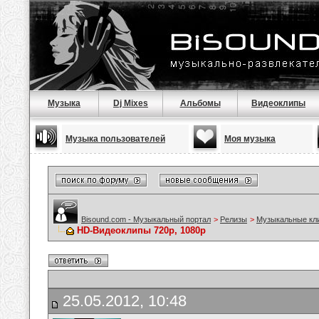
Музыка
Dj Mixes
Альбомы
Видеоклипы
Музыка пользователей
Моя музыка
Bisound.com - Музыкальный портал
>
Релизы
>
Музыкальные кл
HD-Видеоклипы 720p, 1080p
25.05.2012, 10:48