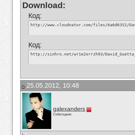
Download:
Код:
http://www.cloudnator.com/files/6a6d6352/Da
Код:
http://sinhro.net/wr1e2orrzh93/David_Guetta
25.05.2012, 10:48
galexanders
Собеседник