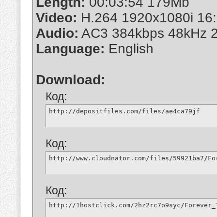
Length:
00:03:54 179Mb
Video:
H.264 1920x1080i 16:
Audio:
AC3 384kbps 48kHz 2
Language:
English
Download:
Код:
http://depositfiles.com/files/ae4ca79jf
Код:
http://www.cloudnator.com/files/59921ba7/Fo
Код:
http://1hostclick.com/2hz2rc7o9syc/Forever_