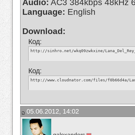
Audio:
AC3 384kbps 48kHz 6
Language:
English
Download:
Код:
http://sinhro.net/wkq09zwkxine/Lana_Del_Rey
Код:
http://www.cloudnator.com/files/f0b66d4a/La
05.06.2012, 14:02
galexanders