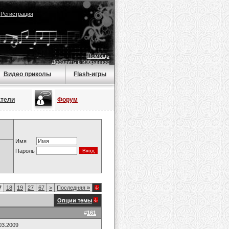
|
Регистрация
Помощь
Добавить в избранное
Видео приколы
Flash-игры
атели
Форум
Имя
Пароль
7
18
19
27
67
>
Последняя
»
Опции темы
#
161
03.2009