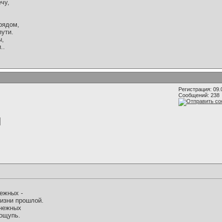
чу,
рядом,
пути.
ы,
..
Регистрация: 09.
Сообщений: 238
ежных -
жизни прошлой.
 нежных
ощупь.