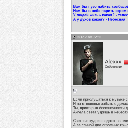
Вам бы пузо набить колбасо
Нам бы в небе парить огром
У людей жизнь какая? - телес
А у духов какая? - Небесная!
14.12.2009, 22:56
Alexxxl
Собеседник
Если прислушаться к музыке с
И на мгновенье забыть о делах
Ты, приоткрыв бесконечности д
Ангела света узришь в небесах
Светлые кудри спадают на пл
А за спиной два огромных крыл