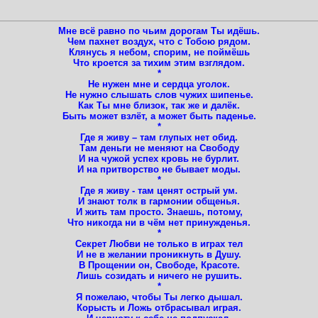
Мне всё равно по чьим дорогам Ты идёшь.
Чем пахнет воздух, что с Тобою рядом.
Клянусь я небом, спорим, не поймёшь
Что кроется за тихим этим взглядом.
*
Не нужен мне и сердца уголок.
Не нужно слышать слов чужих шипенье.
Как Ты мне близок, так же и далёк.
Быть может взлёт, а может быть паденье.
*
Где я живу – там глупых нет обид.
Там деньги не меняют на Свободу
И на чужой успех кровь не бурлит.
И на притворство не бывает моды.
*
Где я живу - там ценят острый ум.
И знают толк в гармонии общенья.
И жить там просто. Знаешь, потому,
Что никогда ни в чём нет принужденья.
*
Секрет Любви не только в играх тел
И не в желании проникнуть в Душу.
В Прощении он, Свободе, Красоте.
Лишь созидать и ничего не рушить.
*
Я пожелаю, чтобы Ты легко дышал.
Корысть и Ложь отбрасывал играя.