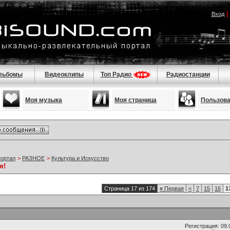
Вход
льбомы
Видеоклипы
Топ Радио
Радиостанции
Моя музыка
Моя страница
Пользов
портал
>
РАЗНОЕ
>
Культура и Искусство
я!
Страница 17 из 174
«
Первая
<
7
15
16
1
Регистрация: 09.