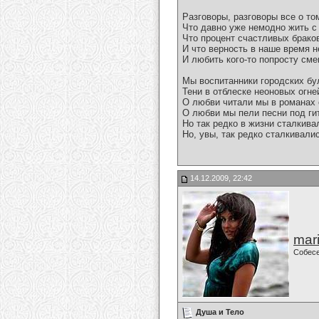
Разговоры, разговоры все о то
Что давно уже немодно жить с
Что процент счастливых брако
И что верность в наше время 
И любить кого-то попросту сме
Мы воспитанники городских бу
Тени в отблеске неоновых огне
О любви читали мы в романах 
О любви мы пели песни под ги
Но так редко в жизни сталкив
Но, увы, так редко сталкивалис
14.12.2009, 22:42
mari
Собес
Душа и Тело