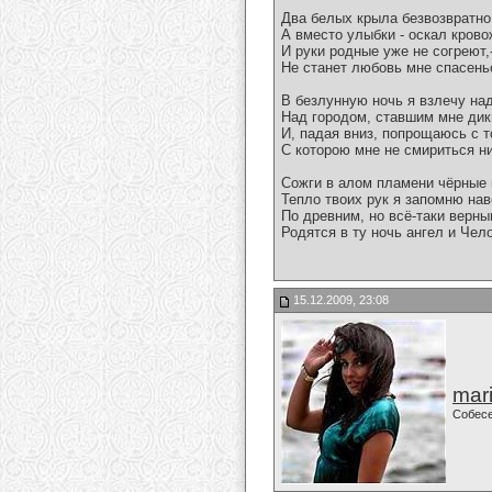
Два белых крыла безвозвратно
А вместо улыбки - оскал кров
И руки родные уже не согреют,
Не станет любовь мне спасень
В безлунную ночь я взлечу на
Над городом, ставшим мне дик
И, падая вниз, попрощаюсь с т
С которою мне не смириться ни
Сожги в алом пламени чёрные 
Тепло твоих рук я запомню нав
По древним, но всё-таки верн
Родятся в ту ночь ангел и Чело
15.12.2009, 23:08
mari
Собес