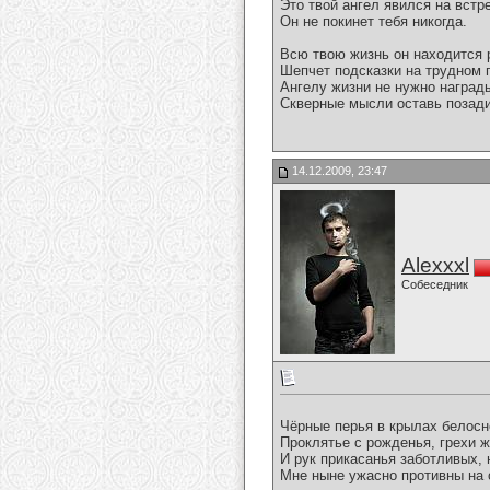
Это твой ангел явился на встре
Он не покинет тебя никогда.
Всю твою жизнь он находится 
Шепчет подсказки на трудном 
Ангелу жизни не нужно наград
Скверные мысли оставь позади
14.12.2009, 23:47
Alexxxl
Собеседник
Чёрные перья в крылах белосн
Проклятье с рожденья, грехи 
И рук прикасанья заботливых,
Мне ныне ужасно противны на 