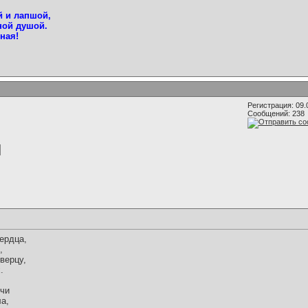
й и лапшой,
ной душой.
ная!
Регистрация: 09.
Сообщений: 238
ердца,
,
верцу,
.
ечи
а,