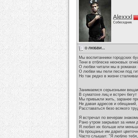
Alexxxl
Собеседник
О ЛЮБВИ…
Мы воспитанники городских бу
Тени в отблеске неоновых огне
О любви читали мы в романах 
О любви мы пели песни под ги
Но так редко в жизни сталкив
Занимаемся серьезными веща
В суматохе лиц и встреч бегут 
Мы привыкли жить, заранее пр
Не давая адресов и обещаний,
Расставаться безо всякого тру
Я встречал по вечерам знаком
Рано утром закрывал за ними 
Я любил их больше или меньш
На прощанье им дарил цветочн
Часто слышал: "Я люблю тебя,