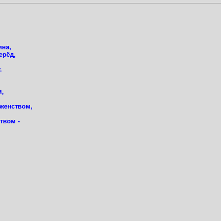
ина,
ерёд,
.
м,
женством,
твом -