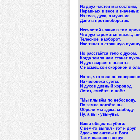
Из двух частей мы состоим,
Неравных в весе и значеньи:
Из тела, духа, а мучение
Дано в противоборстве.
Несчастий наших в том прич
Что дух стремится ввысь, вп
Телесное, наоборот,
Нас тянет в страшную пучину
Но расстаётся тело с духом,
Когда земля нам станет пухо
И дух взирает с высоты,
С насмешкой скорбной и бла
На то, что звал он совершенс
На человека суеты.
И духов дивный хоровод
Летит, смеётся и поёт:
"Мы плывём по небосводу,
По земле ползёте вы.
Обрели мы здесь свободу,
Ну, а вы - увы-увы.
Ваши общества убоги:
С кем-то выпил - тот и друг.
Здесь же ангелы и Боги
Так и шастают вокруг.