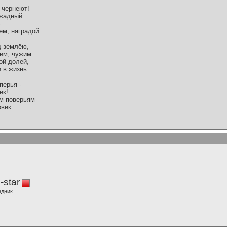
 чернеют!
ожадный.
-
ем, наградой.
д землёю,
им, чужим.
ой долей,
 в жизнь...
перья -
ек!
ым поверьям
век...
-star
едник