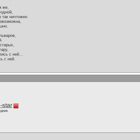
м же,
 одной,
в так ничтожен
невозможна,
шно.
льваров,
й.
старых,
тару,
ались с ней…
ь с ней.
-star
едник