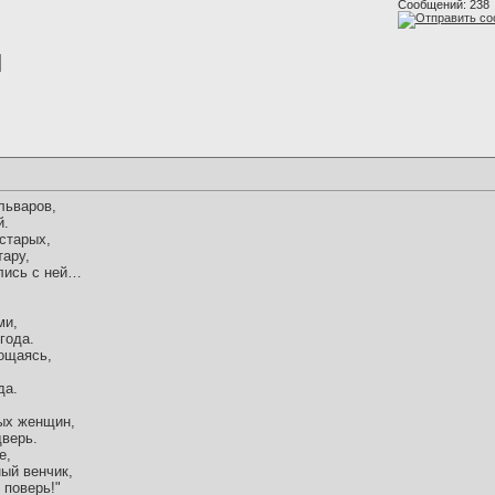
Сообщений: 238
льваров,
й.
старых,
тару,
ались с ней…
ми,
года.
ощаясь,
да.
ых женщин,
дверь.
е,
ый венчик,
 поверь!"