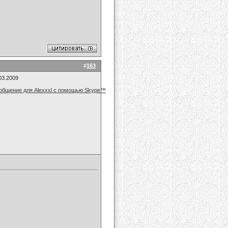
#
163
03.2009