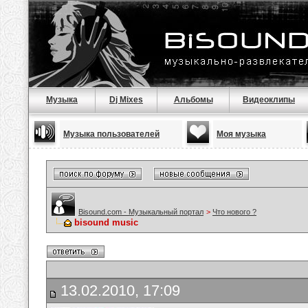
Музыка
Dj Mixes
Альбомы
Видеоклипы
Музыка пользователей
Моя музыка
Bisound.com - Музыкальный портал
>
Что нового ?
bisound music
13.02.2010, 17:09