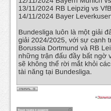
12/11/2024 Bayern Munich vs
13/11/2024 RB Leipzig vs VfB
14/11/2024 Bayer Leverkusen 
Bundesliga luôn là một giải đ
giải 2024/2025, với sự cạnh
Borussia Dortmund và RB Lei
những trận đấu đầy bất ngờ
sẽ không thể rời mắt khỏi cá
tài năng tại Bundesliga.
«
Предыдущ
Ваши права в разделе