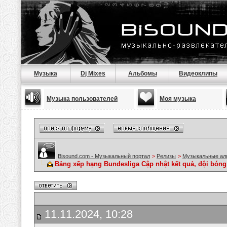
Музыка
Dj Mixes
Альбомы
Видеоклипы
Музыка пользователей
Моя музыка
Bisound.com - Музыкальный портал
>
Релизы
>
Музыкальные а
Bảng xếp hạng Bundesliga Cập nhật kết quả, đội bóng 
11.11.2024, 10:28