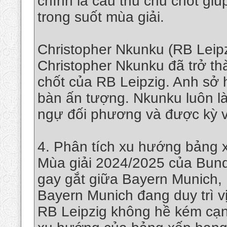
chính là cầu thủ chủ chốt gi
trong suốt mùa giải.
Christopher Nkunku (RB Leipz
Christopher Nkunku đã trở th
chốt của RB Leipzig. Anh sở 
bàn ấn tượng. Nkunku luôn l
ngự đối phương và được kỳ v
4. Phân tích xu hướng bảng 
Mùa giải 2024/2025 của Bund
gay gắt giữa Bayern Munich,
Bayern Munich đang duy trì v
RB Leipzig không hề kém cạnh.