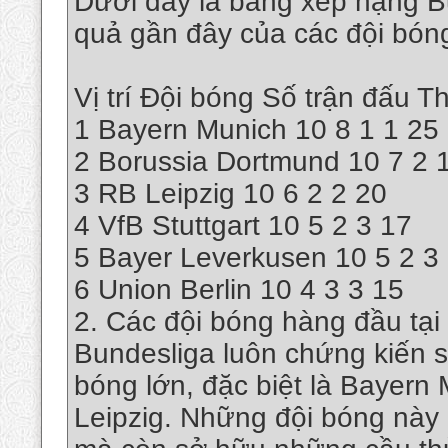
Dưới đây là bảng xếp hạng Bu
quả gần đây của các đội bóng
Vị trí Đội bóng Số trận đấu 
1 Bayern Munich 10 8 1 1 25
2 Borussia Dortmund 10 7 2 
3 RB Leipzig 10 6 2 2 20
4 VfB Stuttgart 10 5 2 3 17
5 Bayer Leverkusen 10 5 2 3
6 Union Berlin 10 4 3 3 15
2. Các đội bóng hàng đầu tại
Bundesliga luôn chứng kiến sự
bóng lớn, đặc biệt là Bayern
Leipzig. Những đội bóng này