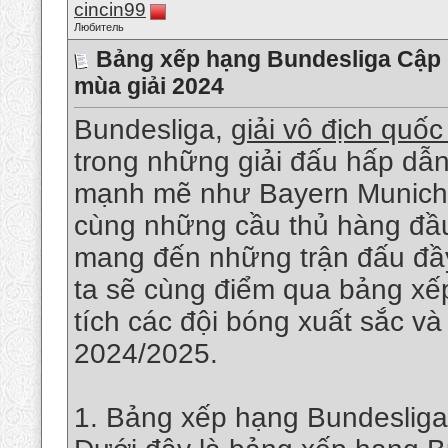
cincin99
Любитель
Bảng xếp hạng Bundesliga Cập n
mùa giải 2024
Bundesliga,
giải vô địch quốc
trong những giải đấu hấp dẫn
mạnh mẽ như Bayern Munich, 
cùng những cầu thủ hàng đầu
mang đến những trận đấu đầy 
ta sẽ cùng điểm qua bảng xếp
tích các đội bóng xuất sắc v
2024/2025.
1. Bảng xếp hạng Bundesliga