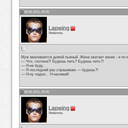
08.05.2021, 09:35
Lapwing
Любитель
Муж вваливается домой пьяный. Жена хватает веник - и по м
— Что, скотина?! Будешь пить? Будешь пить?!
— Н-не буду...
— Я последний раз спрашиваю — будешь?!
— Н-ну ладно... Н-наливай!
08.05.2021, 09:36
Lapwing
Любитель