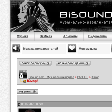
Музыка
Dj Mixes
Альбомы
Видеоклипы
Музыка пользователей
Моя музыка
Bisound.com - Музыкальный портал
>
РАЗНОЕ
>
Юмор
Юмор!
08.05.2021, 09:28