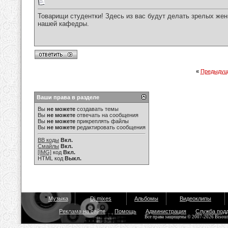
Товарищи студентки! Здесь из вас будут делать зрелых же
нашей кафедры.
«
Предыдущ
Ваши права в разделе
Вы
не можете
создавать темы
Вы
не можете
отвечать на сообщения
Вы
не можете
прикреплять файлы
Вы
не можете
редактировать сообщения
BB коды
Вкл.
Смайлы
Вкл.
[IMG]
код
Вкл.
HTML код
Выкл.
Музыка
Dj mixes
Альбомы
Видеоклипы
Реклама на сайте
Помощь
Администрация
Служба под
Все права защищены © 2007-2026 Bisou