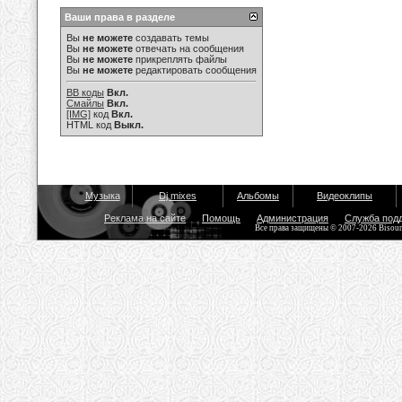
Ваши права в разделе
Вы
не можете
создавать темы
Вы
не можете
отвечать на сообщения
Вы
не можете
прикреплять файлы
Вы
не можете
редактировать сообщения
BB коды
Вкл.
Смайлы
Вкл.
[IMG]
код
Вкл.
HTML код
Выкл.
Музыка
Dj mixes
Альбомы
Видеоклипы
Реклама на сайте
Помощь
Администрация
Служба под
Все права защищены © 2007-2026 Bisou