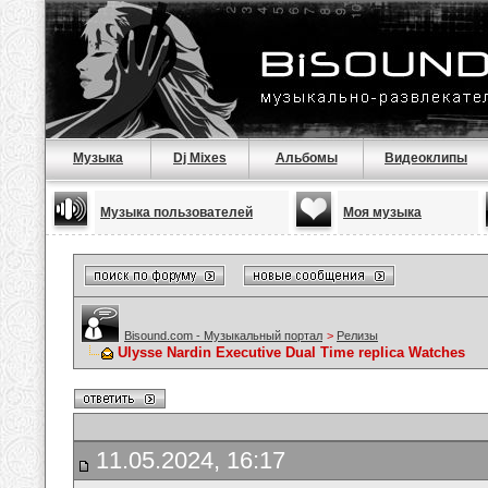
Музыка
Dj Mixes
Альбомы
Видеоклипы
Музыка пользователей
Моя музыка
Bisound.com - Музыкальный портал
>
Релизы
Ulysse Nardin Executive Dual Time replica Watches
11.05.2024, 16:17