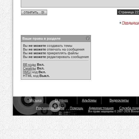
Страница 22
«
Предыдущ
Ваши права в разделе
Вы
не можете
создавать темы
Вы
не можете
отвечать на сообщения
Вы
не можете
прикреплять файлы
Вы
не можете
редактировать сообщения
BB коды
Вкл.
Смайлы
Вкл.
[IMG]
код
Вкл.
HTML код
Выкл.
Музыка
Dj mixes
Альбомы
Видеоклипы
Реклама на сайте
Помощь
Администрация
Служба под
Все права защищены © 2007-2026 Bisou