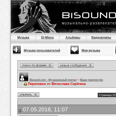
Музыка
Dj Mixes
Альбомы
Видеоклипы
Музыка пользователей
Моя музыка
Bisound.com - Музыкальный портал
>
Ваше творчество
Перепевки от Вячеслава Серёгина
Страница 22
07.05.2018, 11:07