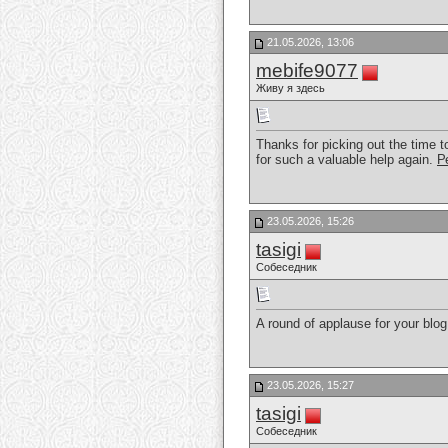
21.05.2026, 13:06
mebife9077
Живу я здесь
Thanks for picking out the time to
for such a valuable help again.
Р
23.05.2026, 15:26
tasigi
Собеседник
A round of applause for your blo
23.05.2026, 15:27
tasigi
Собеседник