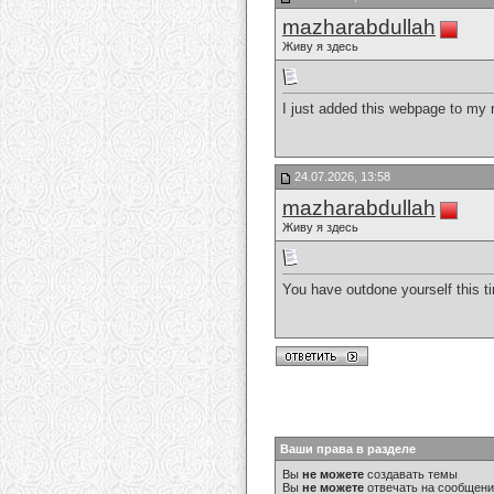
mazharabdullah
Живу я здесь
I just added this webpage to my r
24.07.2026, 13:58
mazharabdullah
Живу я здесь
You have outdone yourself this ti
Ваши права в разделе
Вы
не можете
создавать темы
Вы
не можете
отвечать на сообщен