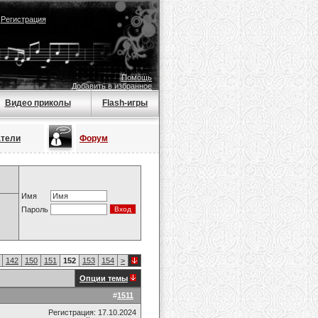
|
Регистрация
Помощь
Добавить в избранное
Видео приколы
Flash-игры
атели
Форум
Имя
Пароль
142
150
151
152
153
154
>
Опции темы
#
1511
Регистрация: 17.10.2024