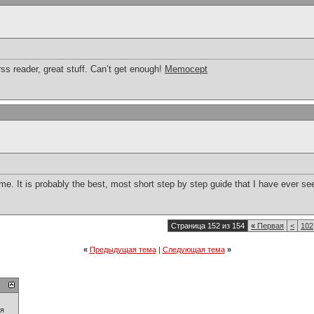
ss reader, great stuff. Can’t get enough!
Memocept
me. It is probably the best, most short step by step guide that I have ever s
Страница 152 из 154
«
Первая
<
102
«
Предыдущая тема
|
Следующая тема
»
ия