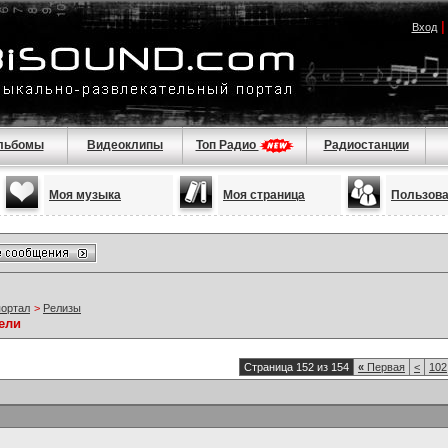
Вход
льбомы
Видеоклипы
Топ Радио
Радиостанции
Моя музыка
Моя страница
Пользов
портал
>
Релизы
ели
Страница 152 из 154
«
Первая
<
102