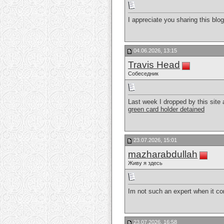
I appreciate you sharing this blo
04.06.2026, 13:15
Travis Head
Собеседник
Last week I dropped by this site
green card holder detained
23.07.2026, 15:01
mazharabdullah
Живу я здесь
Im not such an expert when it co
23.07.2026, 16:58