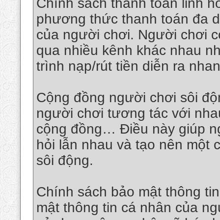
Chính sách thanh toán linh 
phương thức thanh toán đa d
của người chơi. Người chơi c
qua nhiều kênh khác nhau nh
trình nạp/rút tiền diễn ra nh
Cộng đồng người chơi sôi độ
người chơi tương tác với nh
cộng đồng… Điều này giúp ng
hỏi lẫn nhau và tạo nên một 
sôi động.
Chính sách bảo mật thông ti
mật thông tin cá nhân của ngư