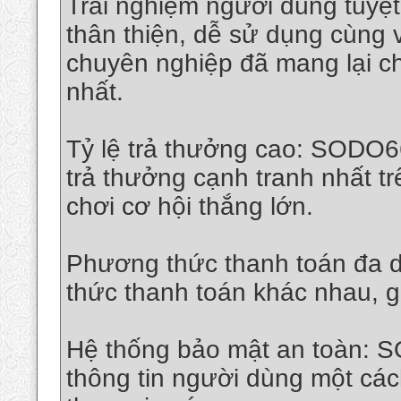
Trải nghiệm người dùng tuyệt 
thân thiện, dễ sử dụng cùng 
chuyên nghiệp đã mang lại ch
nhất.
Tỷ lệ trả thưởng cao: SODO
trả thưởng cạnh tranh nhất tr
chơi cơ hội thắng lớn.
Phương thức thanh toán đa d
thức thanh toán khác nhau, g
Hệ thống bảo mật an toàn: 
thông tin người dùng một các