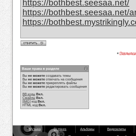
https://bothbest.seesaa.net/
https://bothbest.seesaa.net/a
https://bothbest.mystrikingly.
«
Предыдущ
Ваши права в разделе
Вы
не можете
создавать темы
Вы
не можете
отвечать на сообщения
Вы
не можете
прикреплять файлы
Вы
не можете
редактировать сообщения
BB коды
Вкл.
Смайлы
Вкл.
[IMG]
код
Вкл.
HTML код
Вкл.
Музыка
Dj mixes
Альбомы
Видеоклипы