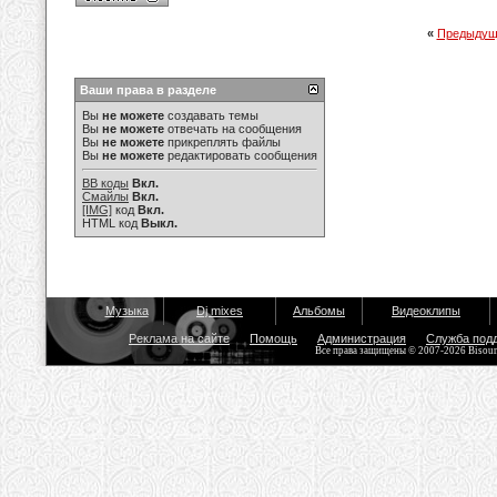
«
Предыдущ
Ваши права в разделе
Вы
не можете
создавать темы
Вы
не можете
отвечать на сообщения
Вы
не можете
прикреплять файлы
Вы
не можете
редактировать сообщения
BB коды
Вкл.
Смайлы
Вкл.
[IMG]
код
Вкл.
HTML код
Выкл.
Музыка
Dj mixes
Альбомы
Видеоклипы
Реклама на сайте
Помощь
Администрация
Служба под
Все права защищены © 2007-2026 Bisou