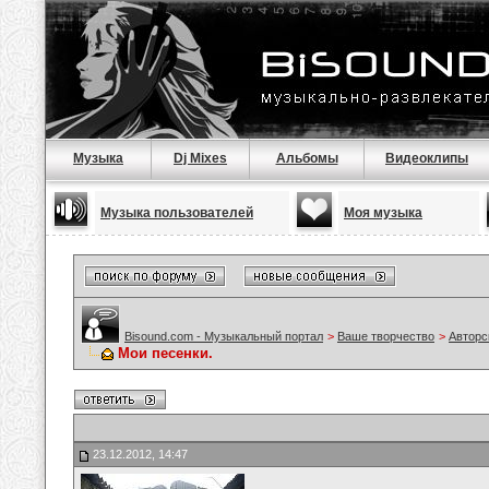
Музыка
Dj Mixes
Альбомы
Видеоклипы
Музыка пользователей
Моя музыка
Bisound.com - Музыкальный портал
>
Ваше творчество
>
Авторс
Мои песенки.
23.12.2012, 14:47