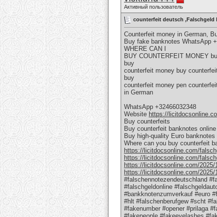
Активный пользователь
counterfeit deutsch ,Falschgel
Counterfeit money in German, 
Buy fake banknotes WhatsApp 
WHERE CAN I
BUY COUNTERFEIT MONEY buy c
buy
counterfeit money buy counterfei
buy
counterfeit money pen counterfe
in German
WhatsApp +32466032348
Website
https://licitdocsonline.
Buy counterfeits
Buy counterfeit banknotes online
Buy high-quality Euro banknotes
Where can you buy counterfeit b
https://licitdocsonline.com/falsc
https://licitdocsonline.com/falsc
https://licitdocsonline.com/2025/
https://licitdocsonline.com/2025/
#falschennotezendeutschland #fa
#falschgeldonline #falschgelda
#bankknotenzumverkauf #euro #f
#hlt #falschenberufgew #scht #f
#fakenumber #opener #prilaga #f
#fakepeople #fakeeyelashes #f