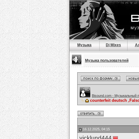
Музыка
Dj Mixes
А
Музыка пользователей
Bisound.com - Музыкальный 
counterfeit deutsch ,Fa
16.12.2025, 04:15
vicklund444