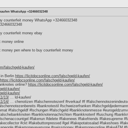
d kaufen WhatsApp +32466032348
Buy counterfeit money WhatsApp +32466032348
+32466032348
ounterfeit money ebay
t money online
it money pen where to buy counterfeit money
com/falschgeld-kaufen/
 in Berlin
https://licitdocsonline.com/falschgeld-kaufen/
https://licitdocsonline.com/falschgeld-kaufen/
anknotes online?
https://licitdocsonline.com/falschgeld-kaufen/
hgeld-kaufen/
hgeld-kaufen/
11/13/
… ld-kaufen/
11/14/
… chenotizen #falschennotezenf #rverkauf #f #falschennotezenindeuts
lschennotezenbereits #banknotestil #schweizerfranken #falschgeldjederman
utomat #falschgeldf #lschungen #falschgeld #bankknotenmesse #eurogeldzu
alschebankknoten #bankknotennachrichten #bankknotenf #luschung #bankkn
alschenaccountgel #fakenun #delete #fakenews #fakefriends #fakesupreme #
akecollector #ckt #fakebuttonpressed #gel #fakepotatosalad #fakeshoes #fak
akepeople #fakemoneyeveryone #swissmoney #fakemoneyonline #fakeATM #f