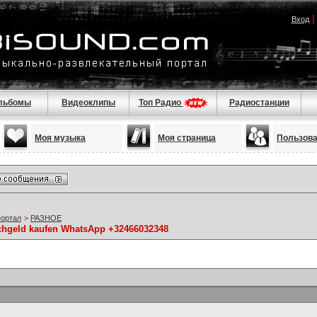
Вход
льбомы
Видеоклипы
Топ Радио
Радиостанции
Моя музыка
Моя страница
Пользов
портал
>
РАЗНОЕ
lschgeld kaufen WhatsApp +32466032348