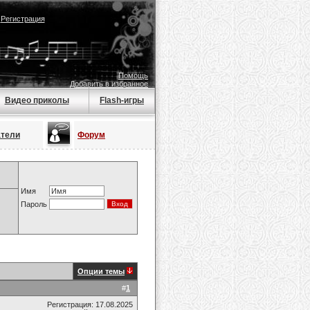
|
Регистрация
Помощь
Добавить в избранное
Видео приколы
Flash-игры
атели
Форум
Имя
Пароль
Опции темы
#
1
Регистрация: 17.08.2025