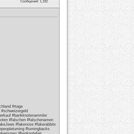
Сообщений: 1,182
chland #rtage
n #schweizergeld
mverkauf #bankknotenammler
oten #falschen #falschenamen
fakeJews #fakenose #fakerabbits
epeopleturning #turningbacks
akemoney #banknotefair