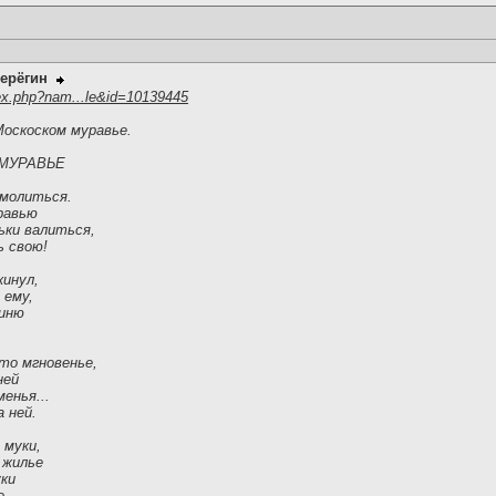
ерёгин
ex.php?nam...le&id=10139445
Москоском муравье.
МУРАВЬЕ
 молиться.
равью
ьки валиться,
ь свою!
кинул,
 ему,
гиню
-то мгновенье,
ней
менья...
 ней.
 муки,
 жилье
уки
е.