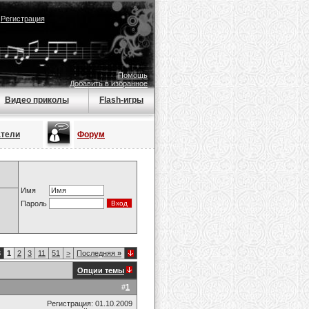
|
Регистрация
Помощь
Добавить в избранное
Видео приколы
Flash-игры
атели
Форум
Имя
Пароль
3
1
2
3
11
51
>
Последняя
»
Опции темы
#
1
Регистрация: 01.10.2009