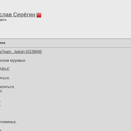
слав Серёгин
десь
ина
hp?nam...le&id=10139445
оском муравье.
АВЬЕ
иться.
алиться,
ю!
,
,
гновенье,
...