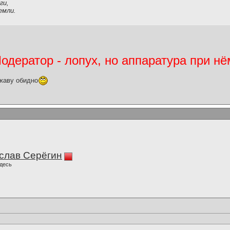
ги,
емли.
дератор - лопух, но аппаратура при нё
жаву обидно
слав Серёгин
десь