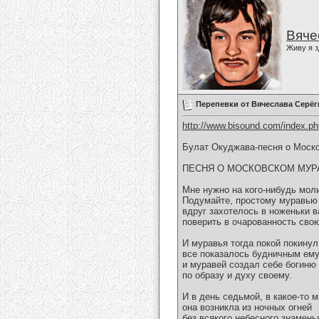
Вяче
Живу я з
Перепевки от Вячеслава Серёг
http://www.bisound.com/index.p
Булат Окуджава-песня о Моск
ПЕСНЯ О МОСКОВСКОМ МУР
Мне нужно на кого-нибудь мол
Подумайте, простому муравью
вдруг захотелось в ноженьки в
поверить в очарованность сво
И муравья тогда покой покинул
все показалось будничным ему
и муравей создал себе богиню
по образу и духу своему.
И в день седьмой, в какое-то м
она возникла из ночных огней
без всякого небесного знаменья