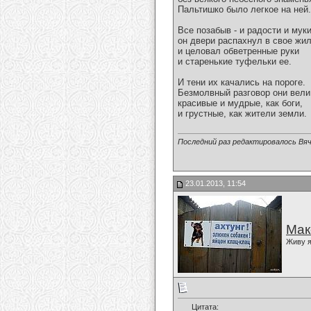
Пальтишко было легкое на ней.
Все позабыв - и радости и муки
он двери распахнул в свое жи
и целовал обветренные руки
и старенькие туфельки ее.
И тени их качались на пороге.
Безмолвный разговор они вели
красивые и мудрые, как боги,
и грустные, как жители земли.
Последний раз редактировалось Вяч
23.01.2013, 11:54
Мак
Живу я
Цитата: