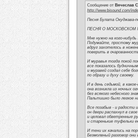
Сообщение от
Вячеслав С
http://www.bisound.com/ind
Песня Булата Окуджава-п
ПЕСНЯ О МОСКОВСКОМ 
Мне нужно на кого-нибудь
Подумайте, простому му
вдруг захотелось в ножен
поверить в очарованност
И муравья тогда покой по
все показалось будничным
и муравей создал себе бо
по образу и духу своему.
И в день седьмой, в какое
она возникла из ночных ог
без всякого небесного зна
Пальтишко было легкое на
Все позабыв - и радости и
он двери распахнул в свое
и целовал обветренные р
и старенькие туфельки е
И тени их качались на пор
Безмолвный разговор они 