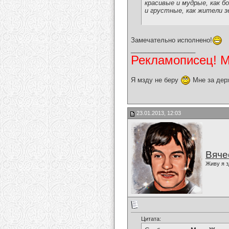
красивые и мудрые, как бо
и грустные, как жители з
Замечательно исполнено!
__________________
Рекламописец! Мо
Я мзду не беру
Мне за дер
23.01.2013, 12:03
Вяче
Живу я з
Цитата: