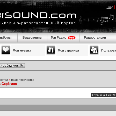
Вход
льбомы
Видеоклипы
Топ Радио
Радиостанции
Моя музыка
Моя страница
Пользов
портал
>
Ваше творчество
а Серёгина
Страница 1 из 39