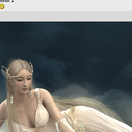
зякин