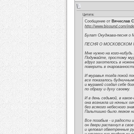
Цитата:
Сообщение от
Вячеслав С
http://www.bisound.com/ind
Булат Окуджава-песня о 
ПЕСНЯ О МОСКОВСКОМ 
Мне нужно на кого-нибудь
Подумайте, простому му
вдруг захотелось в ножен
поверить в очарованност
И муравья тогда покой по
все показалось будничным
и муравей создал себе бо
по образу и духу своему.
И в день седьмой, в какое
она возникла из ночных ог
без всякого небесного зна
Пальтишко было легкое на
Все позабыв - и радости и
он двери распахнул в свое
и целовал обветренные р
и старенькие туфельки е