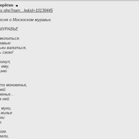
ерёгин
ex.php?nam...le&id=10139445
есня о Москоском муравье.
МУРАВЬЕ
 молиться.
равью
ьки валиться,
ь свою!
кинул,
 ему,
гиню
-то мгновенье,
ней
менья...
 ней.
 муки,
 жилье
уки
е.
оге.
вели,