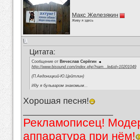
Макс Железякин
Живу я здесь
Цитата:
Сообщение от
Вячеслав Серёгин
http://www.bisound.com/index.php?nam...le&id=10201049
(П.Аедоницкий-Ю.Цейтлин)
Иду я бульваром знакомым...
Хорошая песня!
__________________
Рекламописец! Модер
аппаратура при нём!