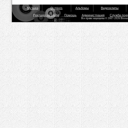
Музыка
Dj mixes
Альбомы
Видеоклипы
Реклама на сайте
Помощь
Администрация
Служба под
Все права защищены © 2007-2026 Bisou