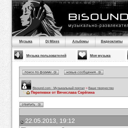
Музыка
Dj Mixes
Альбомы
Видеоклипы
Музыка пользователей
Моя музыка
Bisound.com - Музыкальный портал
>
Ваше творчество
Перепевки от Вячеслава Серёгина
22.05.2013, 19:12