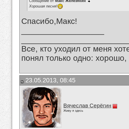
Сообщение от
Макс Железякин
Хорошая песня!
Спасибо,Макс!
__________________
_______________________
Все, кто уходил от меня хот
понял только одно: хорошо,
23.05.2013, 08:45
Вячеслав Серёгин
Живу я здесь