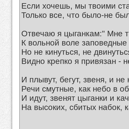
Если хочешь, мы твоими ст
Только все, что было-не бы
Отвечаю я цыганкам:" Мне т
К вольной воле заповедные 
Но не кинуться, не двинутьс
Видно крепко я привязан - н
И плывут, бегут, звеня, и не
Речи смутные, как небо в об
И идут, звенят цыганки и ка
На высоких, сбитых набок, к
__________________