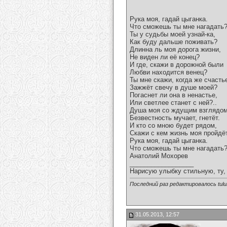
Рука моя, гадай цыганка.
Что сможешь ты мне нагадать
Ты у судьбы моей узнай-ка,
Как буду дальше поживать?
Длинна ль моя дорога жизни,
Не виден ли её конец?
И где, скажи в дорожной были
Любви находится венец?
Ты мне скажи, когда же счасть
Зажжёт свечу в душе моей?
Погаснет ли она в ненастье,
Или светлее станет с ней?..
Душа моя со ждущим взглядом
Безвестность мучает, гнетёт.
И кто со мною будет рядом,
Скажи с кем жизнь моя пройдёт
Рука моя, гадай цыганка.
Что сможешь ты мне нагадать?
Анатолий Мохорев
__________________
Нарисую улыбку стильную, ту, 
Последний раз редактировалось tulul
31.05.2013, 12:57