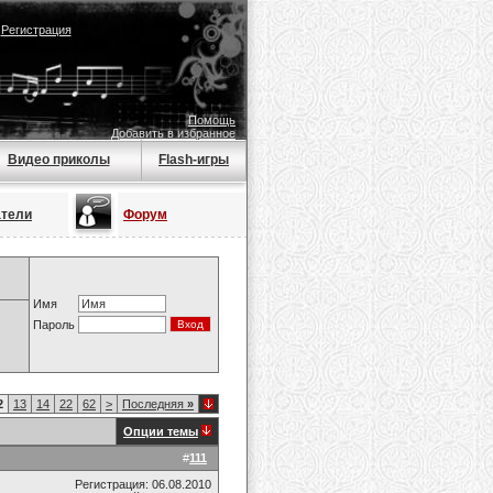
|
Регистрация
Помощь
Добавить в избранное
Видео приколы
Flash-игры
атели
Форум
Имя
Пароль
2
13
14
22
62
>
Последняя
»
Опции темы
#
111
Регистрация: 06.08.2010