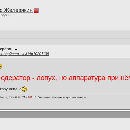
с Железякин
 здесь
ерёгин
ex.php?nam...le&id=10201135
дератор - лопух, но аппаратура при нё
жаву обидно
ueva, 14.06.2013 в
09:31
. Причина: большое цитирование