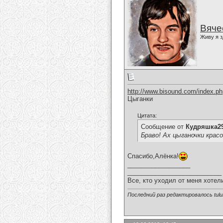
Вяче
Живу я з
http://www.bisound.com/index.p
Цыганки
Цитата:
Сообщение от
Кудряшка2
Браво! Ах цыганочки крас
Спасибо,Алёнка!
__________________
___________________________
Все, кто уходил от меня хотел
Последний раз редактировалось tulul