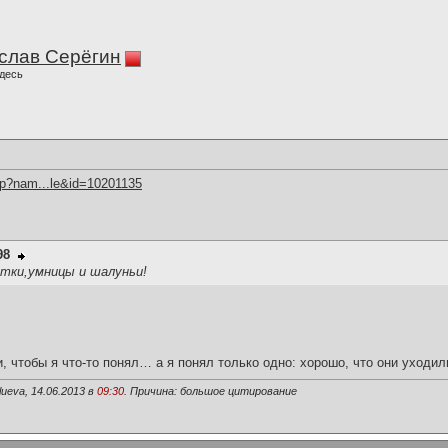
слав Серёгин
десь
hp?nam...le&id=10201135
98
отки,умницы и шалуньи!
и, чтобы я что-то понял… а я понял только одно: хорошо, что они уходил
ueva, 14.06.2013 в
09:30
. Причина: большое цитирование