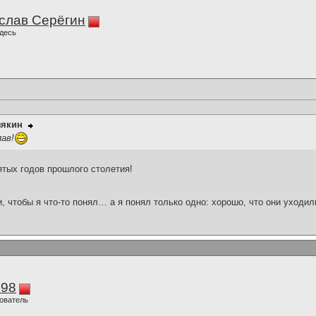
слав Серёгин
десь
зякин
ав!
ятых годов прошлого столетия!
и, чтобы я что-то понял… а я понял только одно: хорошо, что они уходил
298
ователь