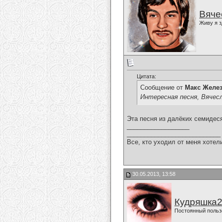
Вяче
Живу я з
Цитата:
Сообщение от
Макс Желе
Интересная песня, Вячесл
Эта песня из далёких семидес
__________________
___________________________
Все, кто уходил от меня хотел
30.05.2013, 13:58
Кудряшка
Постоянный польз