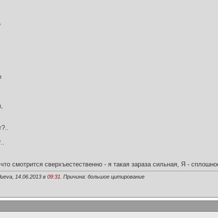
?
е
,
?..
..
что смотрится сверхъестественно - я такая зараза сильная, Я - сплошн
ueva, 14.06.2013 в
09:31
. Причина: большое цитирование