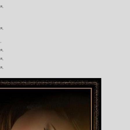
я,
я,
,
я,
я,
я,