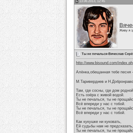
13.06.2013, 12:45
Вяче
Живу я з
Ты не печалься-Вячеслав Серё
http://www.bisound.com/index.p
Алёнка,обещанная тебе песня 
М.Таривердиев и Н.Добронрав
Там, где сосны, где дом родной
Есть озёра с живой водой.
Ты не печалься, ты не прощайс
Всё впереди у нас с тобой.
Ты не печалься, ты не прощайс
Всё впереди у нас с тобой.
Как кукушке ни куковать,
Ей судьбы нам не предсказать
Ты не печалься, ты не прощайс