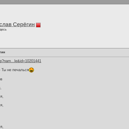
слав Серёгин
десь
гин
hp?nam...le&id=10201441
- Ты не печалься
ов
,
я,
я,
,
я,