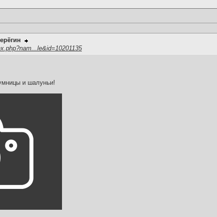
ерёгин
ex.php?nam...le&id=10201135
,умницы и шалуньи!