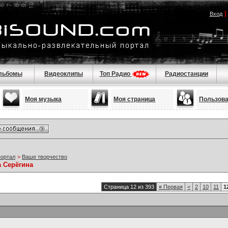
Вход
льбомы
Видеоклипы
Топ Радио
Радиостанции
Моя музыка
Моя страница
Пользов
портал
>
Ваше творчество
а Серёгина
Страница 12 из 393
«
Первая
<
2
10
11
1