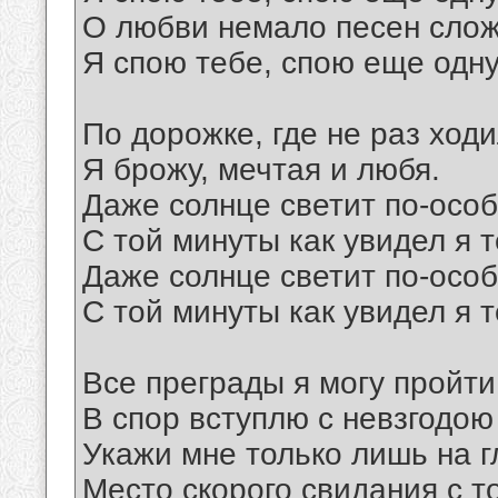
О любви немало песен слож
Я спою тебе, спою еще одну
По дорожке, где не раз ход
Я брожу, мечтая и любя.
Даже солнце светит по-осо
С той минуты как увидел я т
Даже солнце светит по-осо
С той минуты как увидел я т
Все преграды я могу пройти
В спор вступлю с невзгодою
Укажи мне только лишь на г
Место скорого свидания с т