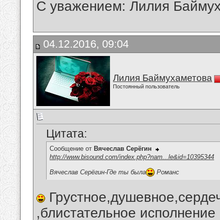
С уважением: Лилия Байму
04.12.2016, 09:04
Лилия Баймухаметова
Постоянный пользователь
Цитата:
Сообщение от
Вячеслав Серёгин
http://www.bisound.com/index.php?nam...le&id=10395344
Вячеслав Серёгин-Где ты была
Романс
Грустное,душевное,серде
,блистательное исполнение 