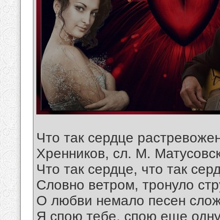
Что так сердце растревожено
Хренников, сл. М. Матусовс
Что так сердце, что так се
Словно ветром, тронуло стр
О любви немало песен слож
Я спою тебе, спою еще одну