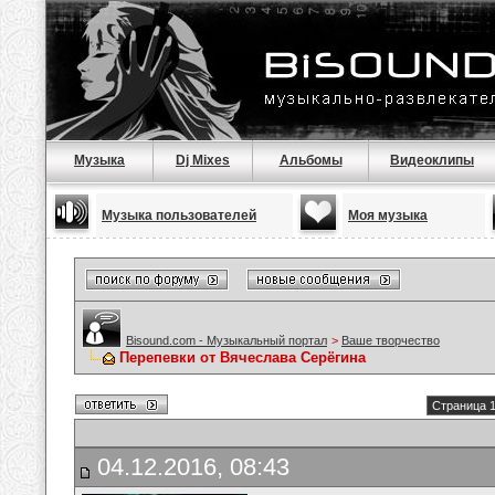
Музыка
Dj Mixes
Альбомы
Видеоклипы
Музыка пользователей
Моя музыка
Bisound.com - Музыкальный портал
>
Ваше творчество
Перепевки от Вячеслава Серёгина
Страница 1
04.12.2016, 08:43