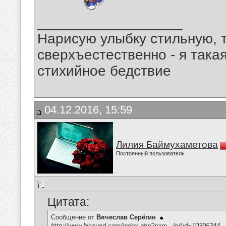
__________________
Нарисую улыбку стильную, т
сверхъестественно - я така
стихийное бедствие
04.12.2016, 15:59
Лилия Баймухаметова
Постоянный пользователь
Цитата:
Сообщение от
Вячеслав Серёгин
http://www.bisound.com/index.php?nam...le&id=10395344