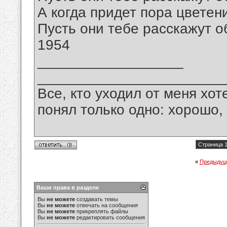
А когда придет пора цветен
Пусть они тебе расскажут о
1954
__________________
_______________________
Все, кто уходил от меня хот
понял только одно: хорошо,
Страница 1
«
Предыдущ
Ваши права в разделе
Вы
не можете
создавать темы
Вы
не можете
отвечать на сообщения
Вы
не можете
прикреплять файлы
Вы
не можете
редактировать сообщения