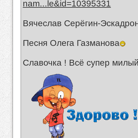
nam...le&id=10395331
Вячеслав Серёгин-Эскадро
Песня Олега Газманова
Славочка ! Всё супер милый