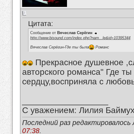
Цитата:
Сообщение от
Вячеслав Серёгин
http://www.bisound.com/index.php?nam...le&id=10395344
Вячеслав Серёгин-Где ты была
Романс
Прекрасное душевное ,сл
авторского романса" Где ты
сердцу,восприняла с любов
__________________
С уважением: Лилия Байму
Последний раз редактировалось 
07:38
.