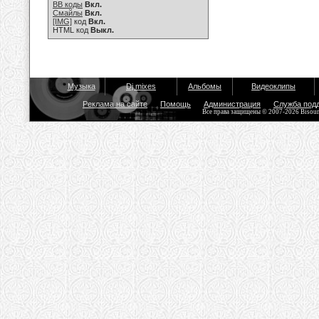
BB коды
Вкл.
Смайлы
Вкл.
[IMG]
код
Вкл.
HTML код
Выкл.
Музыка
Dj mixes
Альбомы
Видеоклипы
Реклама на сайте
Помощь
Администрация
Служба под
Все права защищены © 2007-2026 Bisou