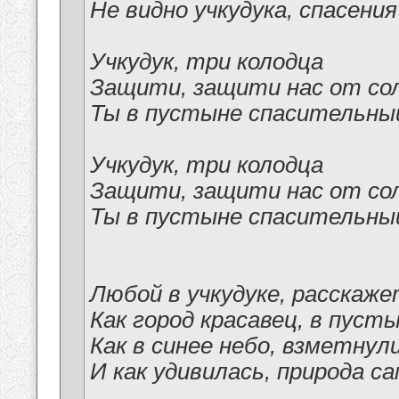
Не видно учкудука, спасени
Учкудук, три колодца
Защити, защити нас от со
Ты в пустыне спасительный 
Учкудук, три колодца
Защити, защити нас от со
Ты в пустыне спасительный 
Любой в учкудуке, расскаж
Как город красавец, в пуст
Как в синее небо, взметнул
И как удивилась, природа с