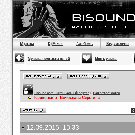
Музыка
Dj Mixes
Альбомы
Видеоклипы
Музыка пользователей
Моя музыка
Bisound.com - Музыкальный портал
>
Ваше творчество
Перепевки от Вячеслава Серёгина
С
12.09.2015, 18:33