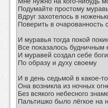
Мне нужно на кого-нибудь м
Подумайте простому мурав
Вдруг захотелось в ноженьк
Поверить в очарованность 
И муравья тогда покой поки
Все показалось будничным 
И муравей создал себе бог
По образу и духу своему
И в день седьмой в какое-т
Она возникла из ночных огн
Без всякого небесного знам
Пальтишко было лёгкое на 