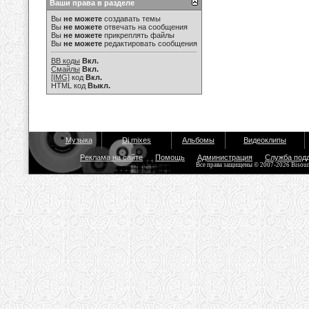
Ваши права в разделе
Вы
не можете
создавать темы
Вы
не можете
отвечать на сообщения
Вы
не можете
прикреплять файлы
Вы
не можете
редактировать сообщения
BB коды
Вкл.
Смайлы
Вкл.
[IMG]
код
Вкл.
HTML код
Выкл.
Музыка
Dj mixes
Альбомы
Видеоклипы
Реклама на сайте
Помощь
Администрация
Служба под
Все права защищены © 2007-2026 Bisou