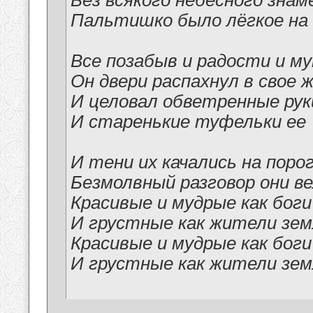
Без всякого небесного знам
Пальтишко было лёгкое на
Все позабыв и радости и му
Он двери распахнул в свое 
И целовал обветренные рук
И старенькие туфельки ее
И тени их качались на поро
Безмолвный разговор они в
Красивые и мудрые как боги
И грустные как жители зе
Красивые и мудрые как боги
И грустные как жители зе