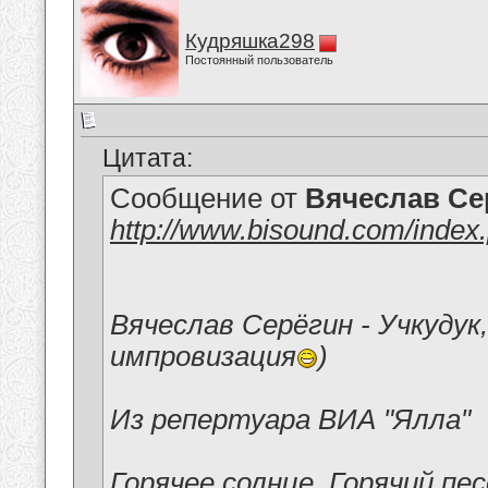
Кудряшка298
Постоянный пользователь
Цитата:
Сообщение от
Вячеслав Се
http://www.bisound.com/inde
Вячеслав Серёгин - Учкудук
импровизация
)
Из репертуара ВИА "Ялла"
Горячее солнце, Горячий пес