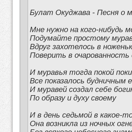
Булат Окуджава - Песня о 
Мне нужно на кого-нибудь 
Подумайте простому мура
Вдруг захотелось в ножень
Поверить в очарованность
И муравья тогда покой пок
Все показалось будничным 
И муравей создал себе бог
По образу и духу своему
И в день седьмой в какое-т
Она возникла из ночных огн