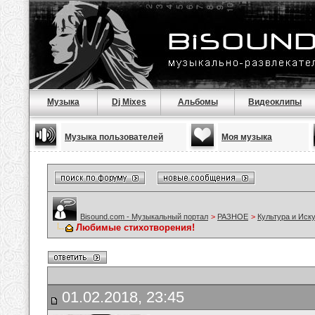
Музыка
Dj Mixes
Альбомы
Видеоклипы
Музыка пользователей
Моя музыка
Bisound.com - Музыкальный портал
>
РАЗНОЕ
>
Культура и Иск
Любимые стихотворения!
01.02.2018, 23:45