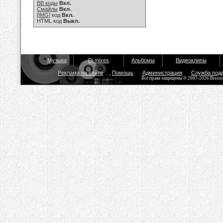
BB коды
Вкл.
Смайлы
Вкл.
[IMG]
код
Вкл.
HTML код
Выкл.
Музыка
Dj mixes
Альбомы
Видеоклипы
Реклама на сайте
Помощь
Администрация
Служба под
Все права защищены © 2007-2026 Bisou