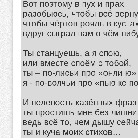
Вот поэтому в пух и прах
разобьюсь, чтобы всё верну
чтобы чёртов рояль в куста
вдруг сыграл нам о чём-ни
Ты станцуешь, а я спою,
или вместе споём с тобой,
ты – по-лисьи про «онли ю»
я - по-волчьи про «пью ке п
И нелепость казённых фраз
ты простишь мне без лишних
ведь всё то, чем дышу сейча
ты и куча моих стихов…