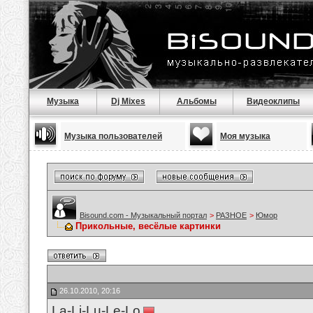
Музыка
Dj Mixes
Альбомы
Видеоклипы
Музыка пользователей
Моя музыка
Bisound.com - Музыкальный портал
>
РАЗНОЕ
>
Юмор
Прикольные, весёлые картинки
26.10.2010, 20:16
La-Li-Lu-Le-Lo