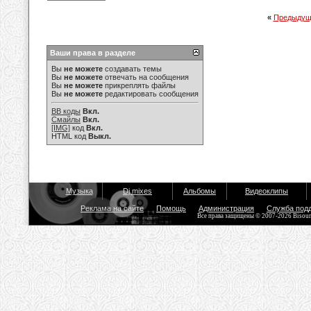
«
Предыдущ
Ваши права в разделе
Вы
не можете
создавать темы
Вы
не можете
отвечать на сообщения
Вы
не можете
прикреплять файлы
Вы
не можете
редактировать сообщения
BB коды
Вкл.
Смайлы
Вкл.
[IMG]
код
Вкл.
HTML код
Выкл.
Музыка
Dj mixes
Альбомы
Видеоклипы
Реклама на сайте
Помощь
Администрация
Служба под
Все права защищены © 2007-2026 Bisou