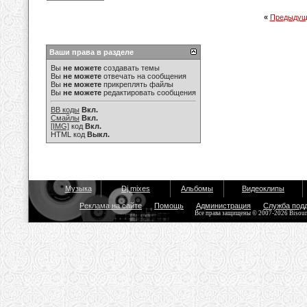
«
Предыдущ
Ваши права в разделе
Вы
не можете
создавать темы
Вы
не можете
отвечать на сообщения
Вы
не можете
прикреплять файлы
Вы
не можете
редактировать сообщения
BB коды
Вкл.
Смайлы
Вкл.
[IMG]
код
Вкл.
HTML код
Выкл.
Музыка
Dj mixes
Альбомы
Видеоклипы
Реклама на сайте
Помощь
Администрация
Служба под
Все права защищены © 2007-2026 Bisou