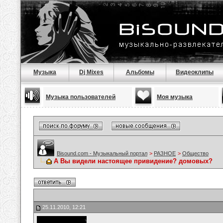
Музыка
Dj Mixes
Альбомы
Видеоклипы
Музыка пользователей
Моя музыка
Bisound.com - Музыкальный портал
>
РАЗНОЕ
>
Общество
А Вы видели настоящее привидение? домовых?
25.11.2010, 12:21