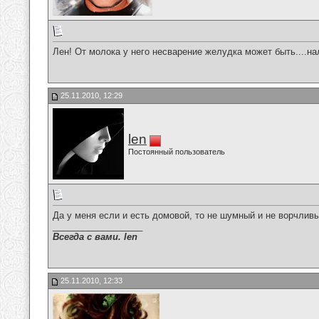
Лен! От молока у него несварение желудка может быть....нале
25.11.2010, 12:29
len
Постоянный пользователь
Да у меня если и есть домовой, то не шумный и не ворчливы
__________________
Всегда с вами. len
25.11.2010, 12:33