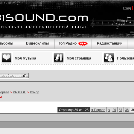
Вход
льбомы
Видеоклипы
Топ Радио
Радиостанции
Моя музыка
Моя страница
Пользов
портал
>
РАЗНОЕ
>
Юмор
ы
Страница 39 из 125
«
Первая
<
29
37
38
3