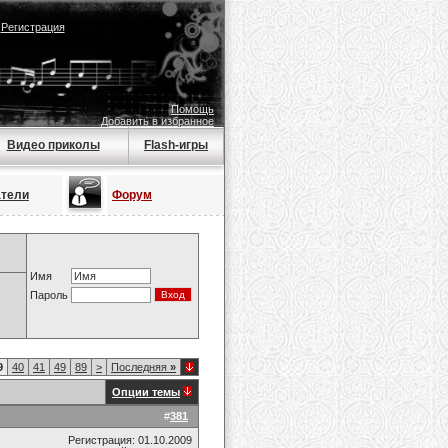
|
Регистрация
Помощь
Добавить в избранное
Видео приколы
Flash-игры
атели
Форум
Имя
Пароль
9
40
41
49
89
>
Последняя
»
Опции темы
#
381
Регистрация: 01.10.2009