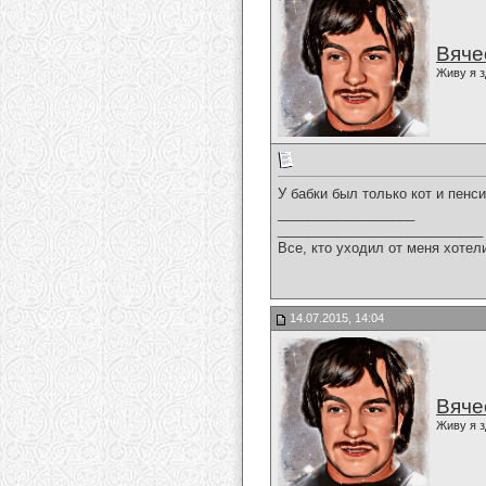
Вяче
Живу я з
У бабки был только кот и пенси
__________________
___________________________
Все, кто уходил от меня хотел
14.07.2015, 14:04
Вяче
Живу я з