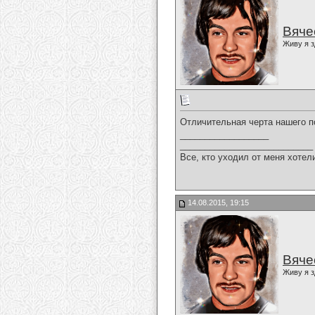
Вяче
Живу я з
Отличительная черта нашего по
__________________
___________________________
Все, кто уходил от меня хотел
14.08.2015, 19:15
Вяче
Живу я з