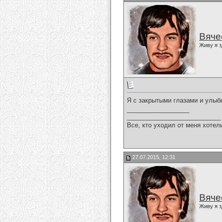
Вяче
Живу я з
Я с закрытыми глазами и улыбк
__________________
___________________________
Все, кто уходил от меня хотел
27.07.2015, 12:31
Вяче
Живу я з