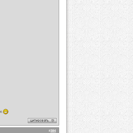
и.
#
384