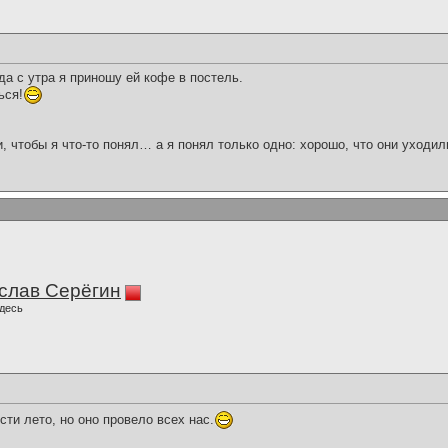
да с утра я приношу ей кофе в постель.
ься!
и, чтобы я что-то понял… а я понял только одно: хорошо, что они уходил
слав Серёгин
десь
ти лето, но оно провело всех нас.