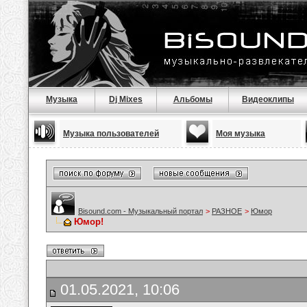
Музыка
Dj Mixes
Альбомы
Видеоклипы
Музыка пользователей
Моя музыка
Bisound.com - Музыкальный портал
>
РАЗНОЕ
>
Юмор
Юмор!
01.05.2021, 10:06