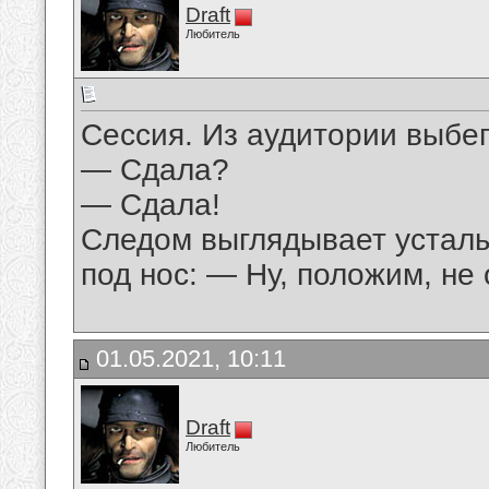
Draft
Любитель
Сессия. Из аудитории выбег
— Сдала?
— Сдала!
Следом выглядывает усталы
под нос: — Ну, положим, не о
01.05.2021, 10:11
Draft
Любитель