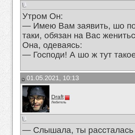
Утром Он:
— Имею Вам заявить, шо пос
таки, обязан на Вас женитьс
Она, одеваясь:
— Господи! А шо ж тут тако
01.05.2021, 10:13
Draft
Любитель
— Слышала, ты рассталась 