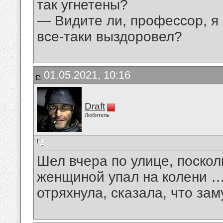
так угнетены?
— Видите ли, профессор, я 
все-таки выздоровел?
01.05.2021, 10:16
Draft
Любитель
Шел вчера по улице, поско
женщиной упал на колени …
отряхнула, сказала, что за