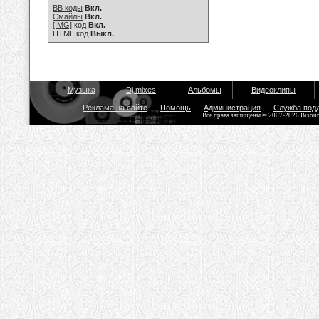
BB коды
Вкл.
Смайлы
Вкл.
[IMG]
код
Вкл.
HTML код
Выкл.
Музыка
Dj mixes
Альбомы
Видеоклипы
Реклама на сайте
Помощь
Администрация
Служба под
Все права защищены © 2007-2026 Bisou