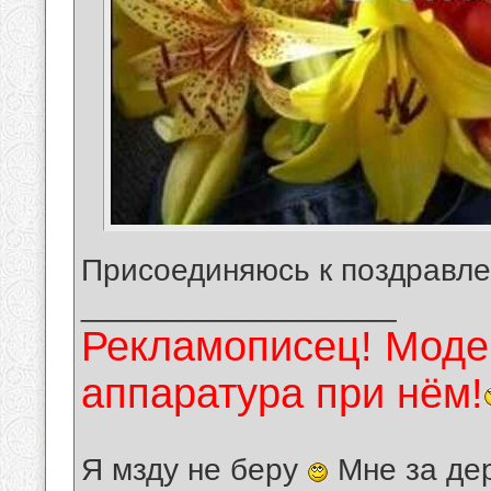
Присоединяюсь к поздравле
__________________
Рекламописец! Модер
аппаратура при нём!
Я мзду не беру
Мне за де