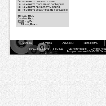
Вы
не можете
создавать темы
Вы
не можете
отвечать на сообщения
Вы
не можете
прикреплять файлы
Вы
не можете
редактировать сообщения
BB коды
Вкл.
Смайлы
Вкл.
[IMG]
код
Вкл.
HTML код
Выкл.
Музыка
Dj mixes
Альбомы
Видеоклипы
Реклама на сайте
Помощь
Администрация
Служба под
Все права защищены © 2007-2026 Bisou