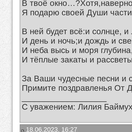
В твоё окно…?Хотя,наверно
Я подарю своей Души части
В ней будет всё:и солнце, и 
И день и ночь;и дождь и св
И неба высь и моря глубина
И тёплые закаты и рассветы.
За Ваши чудесные песни и 
Примите поздравленья От Д
__________________
С уважением: Лилия Байму
18.06.2023, 16:27