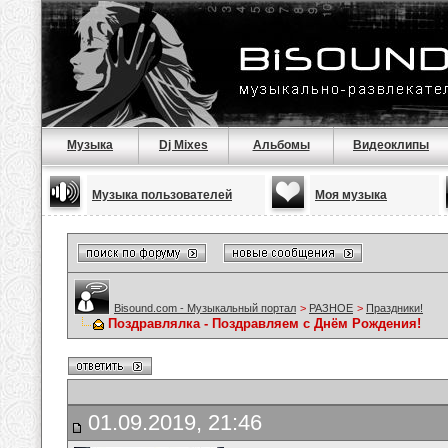
Музыка
Dj Mixes
Альбомы
Видеоклипы
Музыка пользователей
Моя музыка
Bisound.com - Музыкальный портал
>
РАЗНОЕ
>
Праздники!
Поздравлялка - Поздравляем с Днём Рождения!
01.09.2019, 21:46