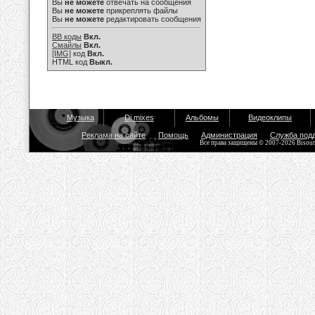
Вы
не можете
отвечать на сообщения
Вы
не можете
прикреплять файлы
Вы
не можете
редактировать сообщения
BB коды
Вкл.
Смайлы
Вкл.
[IMG]
код
Вкл.
HTML код
Выкл.
Музыка
Dj mixes
Альбомы
Видеоклипы
Реклама на сайте
Помощь
Администрация
Служба под
Все права защищены © 2007-2026 Bisou