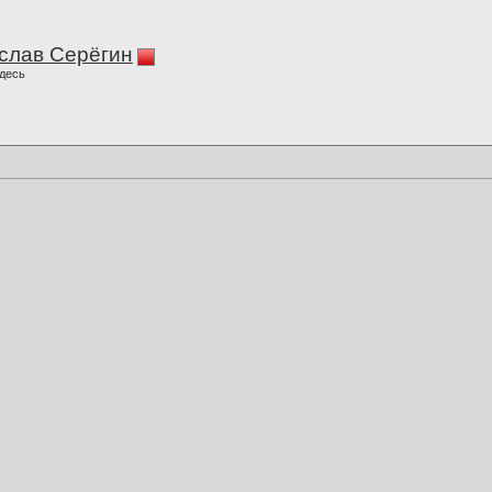
слав Серёгин
десь