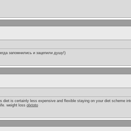
егда запомнились и зацепили душу!)
 diet is certainly less expensive and flexible staying on your diet scheme i
life. weight loss
olxtoto