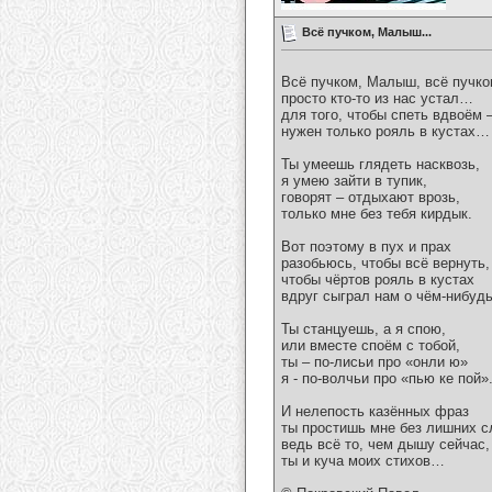
Всё пучком, Малыш...
Всё пучком, Малыш, всё пучк
просто кто-то из нас устал…
для того, чтобы спеть вдвоём 
нужен только рояль в кустах…
Ты умеешь глядеть насквозь,
я умею зайти в тупик,
говорят – отдыхают врозь,
только мне без тебя кирдык.
Вот поэтому в пух и прах
разобьюсь, чтобы всё вернуть,
чтобы чёртов рояль в кустах
вдруг сыграл нам о чём-нибу
Ты станцуешь, а я спою,
или вместе споём с тобой,
ты – по-лисьи про «онли ю»
я - по-волчьи про «пью ке пой»
И нелепость казённых фраз
ты простишь мне без лишних сл
ведь всё то, чем дышу сейчас,
ты и куча моих стихов…