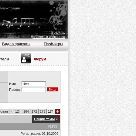
|
Регистрация
Помощь
Добавить в избранное
Видео приколы
Flash-игры
атели
Форум
Имя
Пароль
рвая
<
124
164
172
173
174
Опции темы
#
1731
Регистрация: 01.10.2009