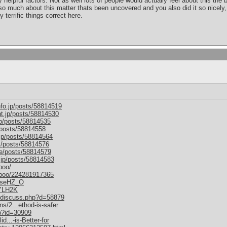
helpful factors. Not as well lots of people would actually feel about this the
so much about this matter thats been uncovered and you also did it so nicely,
 terrific things correct here.
nfo.jp/posts/58814519
nt.jp/posts/58814530
jp/posts/58814535
/posts/58814558
.jp/posts/58814564
m/posts/58814576
me/posts/58814579
.jp/posts/58814583
boo/
mboo/224281917365
M6seHZ_O
1YLH2K
um/discuss.php?d=58879
s/2...ethod-is-safer
hp?id=30909
d...-is-Better-for