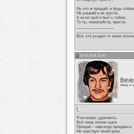
Ну что ж прощай, и будь собою
Не унывай и не грусти,
А если груб я был с тобою,
То ты, пожалуйста, прости.
__________________
___________________________
Все, кто уходил от меня хотел
02.02.2018, 22:43
Вяче
Живу я з
Я исчезаю, удаляюсь,
Всё тише легкие шаги.
Прощая – навсегда прощаюсь,
Не чувствуя твоей руки.