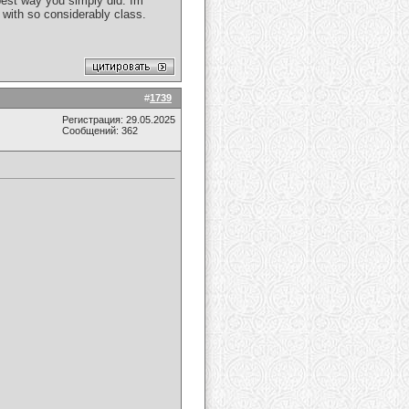
 best way you simply did. Im
 with so considerably class.
#
1739
Регистрация: 29.05.2025
Сообщений: 362