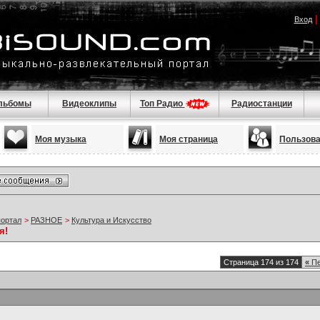
Вход
льбомы
Видеоклипы
Топ Радио
Радиостанции
Моя музыка
Моя страница
Пользов
портал
>
РАЗНОЕ
>
Культура и Искусство
я!
Страница 174 из 174
«
Пе