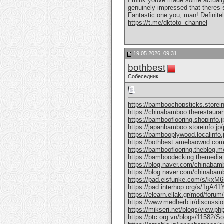
I think youve made some actually 
genuinely impressed that theres 
Fantastic one you, man! Definitely
https://t.me/dktoto_channel
19.05.2026, 09:31
bothbest
Собеседник
https://bamboochopsticks.storei
https://chinabamboo.therestaura
https://bambooflooring.shopinfo.
https://japanbamboo.storeinfo.jp
https://bambooplywood.localinfo
https://bothbest.amebaownd.co
https://bambooflooring.theblog.
https://bamboodecking.themedia
https://blog.naver.com/chinabam
https://blog.naver.com/chinaba
https://pad.eisfunke.com/s/kx
https://pad.interhop.org/s/1gA4
https://elearn.ellak.gr/mod/for
https://www.medherb.ir/discussion
https://mikseri.net/blogs/view.p
https://ptc.org.vn/blogs/11582/Soli