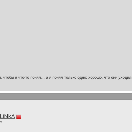
и, чтобы я что-то понял… а я понял только одно: хорошо, что они уходил
LiNkA
ок