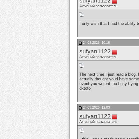
sufyan1122
Активный пользователь
I only wish that I had the abilit
24.03.2026, 10:16
sufyan1122
Активный пользователь
The next time I just read a blog,
actually thought youd have someth
event you werent too busy trying t
dktoto
24.03.2026, 12:03
sufyan1122
Активный пользователь