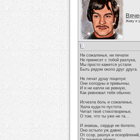
Вяче
Живу я з
Ни сожаленья, ни печали
Не принесет с тобой разлука,
Мы просто кажется устали
Быть рядом около друг друга.
Не лечат душу поцелуи:
Они холодны и привычны,
И я ни капли не ревную,
Как ревновал тебя обычно.
Исчезла боль и сожаленье,
Ушла куда-то пустота.
Читал твоё стихотворенье,
О том, что ты уже не та…
И знаешь, сердце не болело,
Оно остыло уж давно
От ссор, разлук и оскорблений,
От поцелуя твоего…