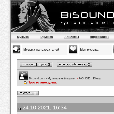
Музыка
Dj Mixes
Альбомы
Видеоклипы
Музыка пользователей
Моя музыка
Bisound.com - Музыкальный портал
>
РАЗНОЕ
>
Юмор
Просто анекдоты.
24.10.2021, 16:34