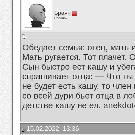
Браян
Новичок
Обедает семья: отец, мать 
Мать ругается. Тот плачет. 
Сын быстро ест кашу и убег
спрашивает отца: — Что ты 
не будет есть кашу, то член
со всей дури бьет отца в ло
детстве кашу не ел. anekdot
15.02.2022, 13:36