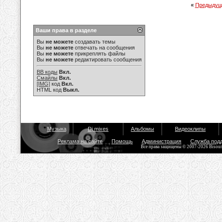
«
Предыдущ
Ваши права в разделе
Вы
не можете
создавать темы
Вы
не можете
отвечать на сообщения
Вы
не можете
прикреплять файлы
Вы
не можете
редактировать сообщения
BB коды
Вкл.
Смайлы
Вкл.
[IMG]
код
Вкл.
HTML код
Выкл.
Музыка
Dj mixes
Альбомы
Видеоклипы
Реклама на сайте
Помощь
Администрация
Служба под
Все права защищены © 2007-2026 Bisou