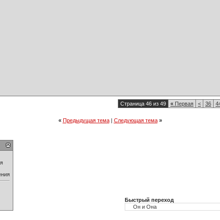
Страница 46 из 49
«
Первая
<
36
4
«
Предыдущая тема
|
Следующая тема
»
ия
ения
Быстрый переход