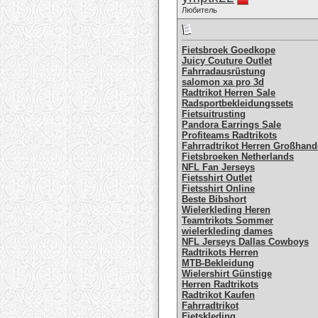
Любитель
Fietsbroek Goedkope
Juicy Couture Outlet
Fahrradausrüstung
salomon xa pro 3d
Radtrikot Herren Sale
Radsportbekleidungssets
Fietsuitrusting
Pandora Earrings Sale
Profiteams Radtrikots
Fahrradtrikot Herren Großhand
Fietsbroeken Netherlands
NFL Fan Jerseys
Fietsshirt Outlet
Fietsshirt Online
Beste Bibshort
Wielerkleding Heren
Teamtrikots Sommer
wielerkleding dames
NFL Jerseys Dallas Cowboys
Radtrikots Herren
MTB-Bekleidung
Wielershirt Günstige
Herren Radtrikots
Radtrikot Kaufen
Fahrradtrikot
Fietskleding