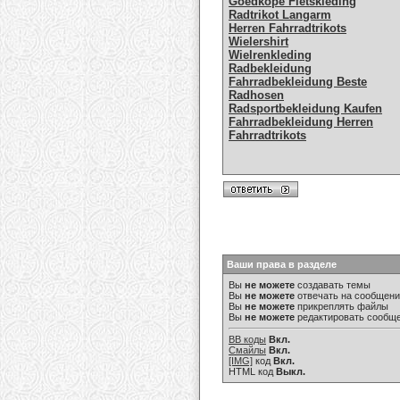
Goedkope Fietskleding
Radtrikot Langarm
Herren Fahrradtrikots
Wielershirt
Wielrenkleding
Radbekleidung
Fahrradbekleidung Beste
Radhosen
Radsportbekleidung Kaufen
Fahrradbekleidung Herren
Fahrradtrikots
Ваши права в разделе
Вы
не можете
создавать темы
Вы
не можете
отвечать на сообщен
Вы
не можете
прикреплять файлы
Вы
не можете
редактировать сообщ
BB коды
Вкл.
Смайлы
Вкл.
[IMG]
код
Вкл.
HTML код
Выкл.