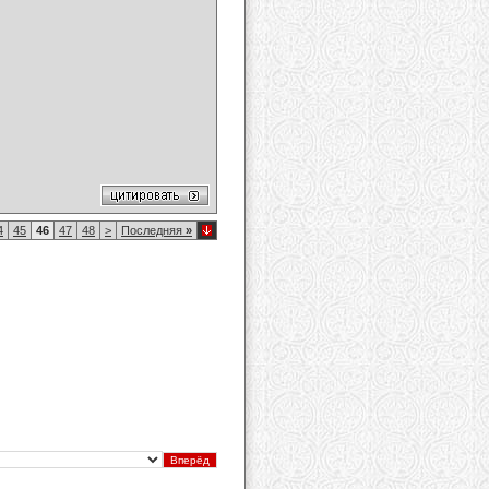
4
45
46
47
48
>
Последняя
»