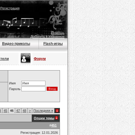
|
Регистрация
Помощь
Добавить в избранное
Видео приколы
Flash-игры
атели
Форум
Имя
Пароль
4
45
46
47
48
>
Последняя
»
Опции темы
#
451
Регистрация: 12.01.2026