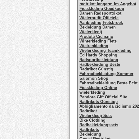
radtrikot langarm Im Angebot
Fietskleding Goedkoop
Damen Radsporttrikot
Wieleroutfit Officiele
Aanbieding Fietsbroek
Bekleidung Damen
Wielerkledij
Prodotti Ciclismo
Winterkleding Fiets
Wielrenkleding
Wielerkleding Teamkleding
Ed Hardy Shopping
Radsportbekleidung
Radbekleidung Beste
Radtrikot Günstig
Fahrradbekleidung Sommer
Salomon Shop
Fahrradbekleidung Beste Echt
Fietskleding Online
wielerkleding
Pandora Gift Official Site
Radtrikots Günstige
Abbigliamento da ciclismo 20
Radtrikot
Wielerkledij Sets
Bike Clothing
Radbekleidungssets
Radtrikots
Bekleidung
Gravel Radtrikot