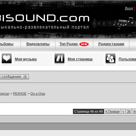
Вход
льбомы
Видеоклипы
Топ Радио
Радиостанции
Моя музыка
Моя страница
Пользов
портал
>
РАЗНОЕ
>
Он и Она
Страница 46 из 49
«
Первая
<
36
4