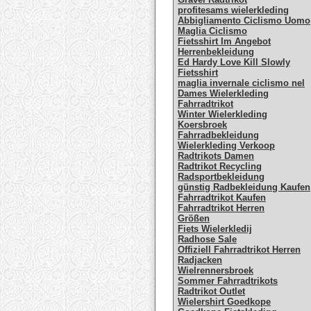
profitesams wielerkleding
Abbigliamento Ciclismo Uomo
Maglia Ciclismo
Fietsshirt Im Angebot
Herrenbekleidung
Ed Hardy Love Kill Slowly
Fietsshirt
maglia invernale ciclismo nel
Dames Wielerkleding
Fahrradtrikot
Winter Wielerkleding
Koersbroek
Fahrradbekleidung
Wielerkleding Verkoop
Radtrikots Damen
Radtrikot Recycling
Radsportbekleidung
günstig Radbekleidung Kaufen
Fahrradtrikot Kaufen
Fahrradtrikot Herren
Größen
Fiets Wielerkledij
Radhose Sale
Offiziell Fahrradtrikot Herren
Radjacken
Wielrennersbroek
Sommer Fahrradtrikots
Radtrikot Outlet
Wielershirt Goedkope