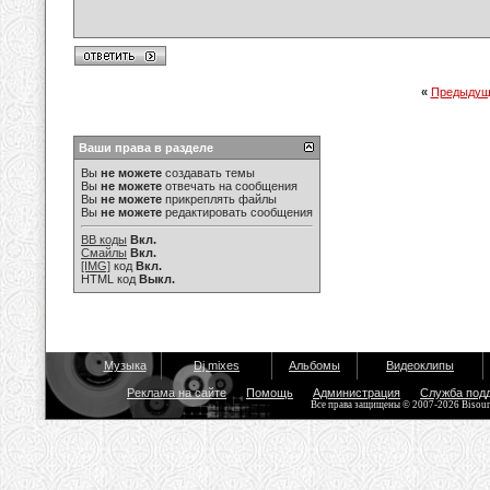
«
Предыдущ
Ваши права в разделе
Вы
не можете
создавать темы
Вы
не можете
отвечать на сообщения
Вы
не можете
прикреплять файлы
Вы
не можете
редактировать сообщения
BB коды
Вкл.
Смайлы
Вкл.
[IMG]
код
Вкл.
HTML код
Выкл.
Музыка
Dj mixes
Альбомы
Видеоклипы
Реклама на сайте
Помощь
Администрация
Служба под
Все права защищены © 2007-2026 Bisou