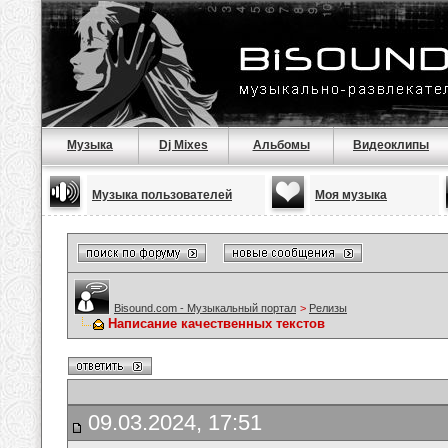
Музыка
Dj Mixes
Альбомы
Видеоклипы
Музыка пользователей
Моя музыка
Bisound.com - Музыкальный портал
>
Релизы
Написание качественных текстов
09.03.2024, 17:51