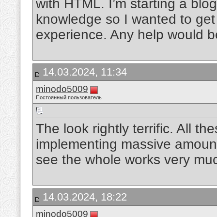
with HTML. I’m starting a blo
knowledge so I wanted to get
experience. Any help would b
14.03.2024, 11:34
minodo5009
Постоянный пользователь
The look rightly terrific. All 
implementing massive amount p
see the whole works very mu
14.03.2024, 18:22
minodo5009