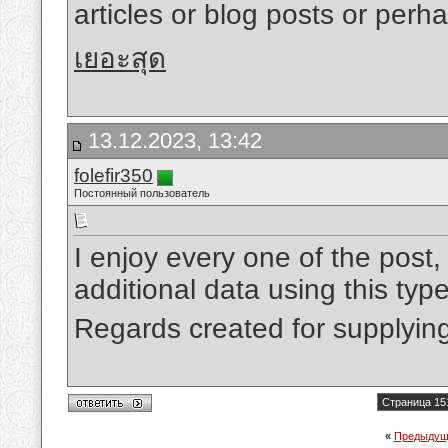
articles or blog posts or perh
เยอะสุด
13.12.2023, 13:42
folefir350
Постоянный пользователь
I enjoy every one of the post,
additional data using this type
Regards created for supplyin
Страница 15
«
Предыдущ