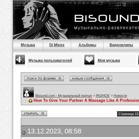
Музыка
Dj Mixes
Альбомы
Видеоклипы
Музыка пользователей
Моя музыка
Bisound.com - Музыкальный портал
>
РАЗНОЕ
>
Новости
How To Give Your Partner A Massage Like A Professio
Страница 15
13.12.2023, 08:58