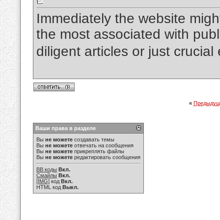
Immediately the website might
the most associated with publ
diligent articles or just crucia
«
Предыдущ
Ваши права в разделе
Вы
не можете
создавать темы
Вы
не можете
отвечать на сообщения
Вы
не можете
прикреплять файлы
Вы
не можете
редактировать сообщения
BB коды
Вкл.
Смайлы
Вкл.
[IMG]
код
Вкл.
HTML код
Выкл.