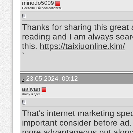
minodo5009
Постоянный пользователь
Thanks for sharing this great a
reading and I am always searc
this.
https://taixiuonline.kim/
`
23.05.2024, 09:12
aaliyan
Живу я здесь
That's internet marketing spe
important consider before ad.
more advantageous put along