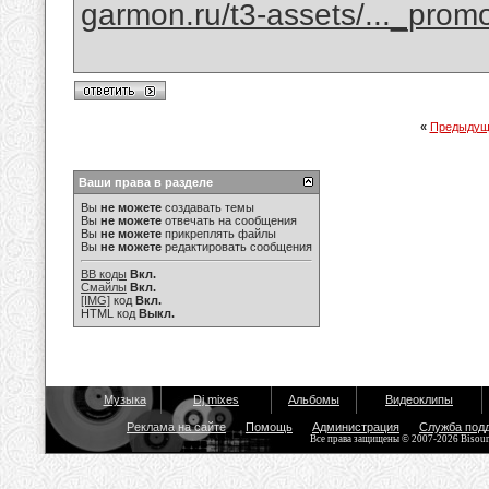
garmon.ru/t3-assets/..._prom
«
Предыдущ
Ваши права в разделе
Вы
не можете
создавать темы
Вы
не можете
отвечать на сообщения
Вы
не можете
прикреплять файлы
Вы
не можете
редактировать сообщения
BB коды
Вкл.
Смайлы
Вкл.
[IMG]
код
Вкл.
HTML код
Выкл.
Музыка
Dj mixes
Альбомы
Видеоклипы
Реклама на сайте
Помощь
Администрация
Служба под
Все права защищены © 2007-2026 Bisou