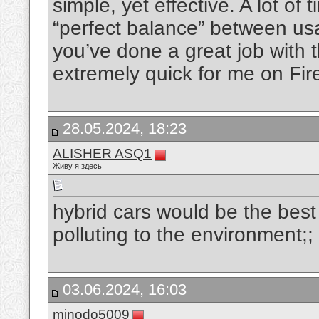
simple, yet effective. A lot of 
“perfect balance” between usa
you’ve done a great job with th
extremely quick for me on Fir
28.05.2024, 18:23
ALISHER ASQ1
Живу я здесь
hybrid cars would be the best
polluting to the environment;;
03.06.2024, 16:03
minodo5009