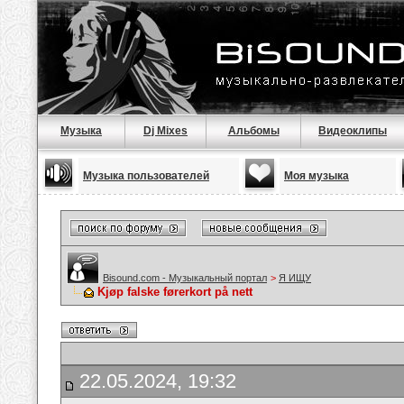
Музыка
Dj Mixes
Альбомы
Видеоклипы
Музыка пользователей
Моя музыка
Bisound.com - Музыкальный портал
>
Я ИЩУ
Kjøp falske førerkort på nett
22.05.2024, 19:32