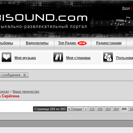
Вход
льбомы
Видеоклипы
Топ Радио
Радиостанции
Моя музыка
Моя страница
Пользов
портал
>
Ваше творчество
а Серёгина
Страница 265 из 393
«
Первая
<
215
255
263
264
265
26