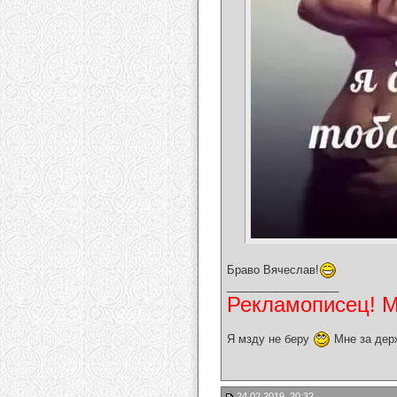
Браво Вячеслав!
__________________
Рекламописец! Мо
Я мзду не беру
Мне за дер
24.02.2019, 20:32