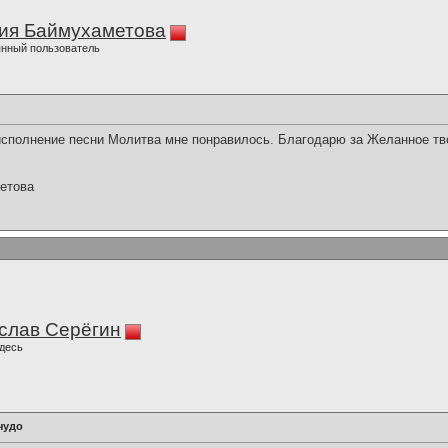
ия Баймухаметова
нный пользователь
сполнение песни Молитва мне понравилось. Благодарю за Желанное тв
етова
слав Серёгин
десь
чудо