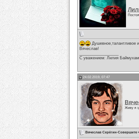
Лил
Постоя
Душевное,талантливое и
Вячеслав!
__________________
С уважением: Лилия Баймухам
24.02.2019, 07:47
Вяче
Живу я з
Вячеслав Серёгин-Совершите 