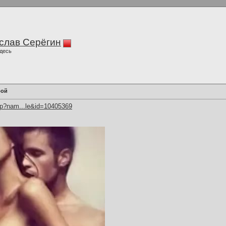
слав Серёгин
десь
бой
hp?nam...le&id=10405369