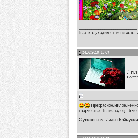
__________________
___________________________
Все, кто уходил от меня хотел
24.02.2019, 13:09
Лил
Постоя
Прекрасное,милое,нежно
творчество. Ты молодец, Вяче
__________________
С уважением: Лилия Баймухам