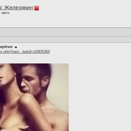
с Железякин
 здесь
ерёгин
ex.php?nam...le&id=10405369