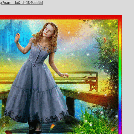
hp?nam...le&id=10405368