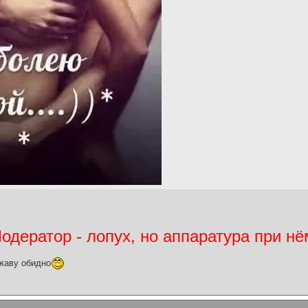
дератор - лопух, но аппаратура при нё
жаву обидно