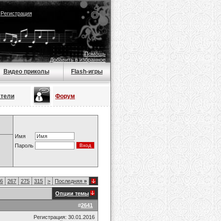
|
Регистрация
Помощь
Добавить в избранное
Видео приколы
Flash-игры
атели
Форум
Имя
Пароль
6
267
275
315
>
Последняя
»
Опции темы
#
2641
Регистрация: 30.01.2016