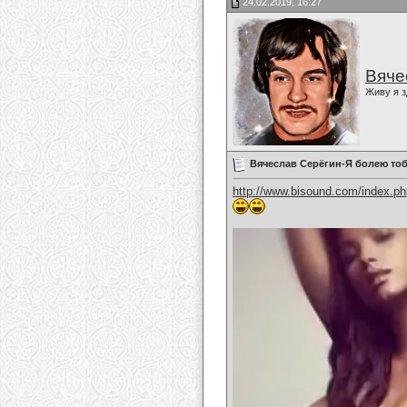
24.02.2019, 16:27
Вяче
Живу я з
Вячеслав Серёгин-Я болею то
http://www.bisound.com/index.p