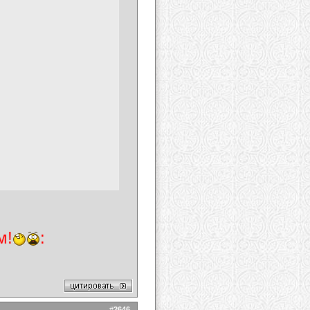
м!
:
#
2646