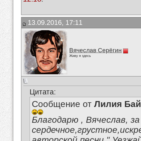
13.09.2016, 17:11
Вячеслав Серёгин
Живу я здесь
Цитата:
Сообщение от
Лилия Ба
Благодарю , Вячеслав, за
сердечное,грустное,искр
авторской песни " Уезжа