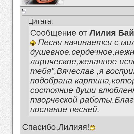
Цитата:
Сообщение от
Лилия Ба
Песня начинается с мил
душевное.сердечное,нежн
лирическое,желанное испо
тебя",Вячеслав ,я воспр
подобрана картина,кото
состояние души влюблен
творческой работы.Благо
послание песней.
Спасибо,Лилияя!