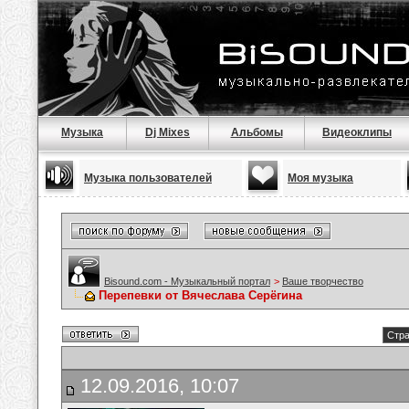
Музыка
Dj Mixes
Альбомы
Видеоклипы
Музыка пользователей
Моя музыка
Bisound.com - Музыкальный портал
>
Ваше творчество
Перепевки от Вячеслава Серёгина
Стра
12.09.2016, 10:07