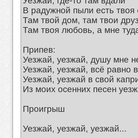
Уезжай, где-то там вдали
В радужной пыли есть твоя 
Там твой дом, там твои друз
Там твоя любовь, а мне туд
Припев:
Уезжай, уезжай, душу мне н
Уезжай, уезжай, всё равно в
Уезжай, уезжай в свой капр
Из моих осенних песен уезж
Проигрыш
Уезжай, уезжай, уезжай...