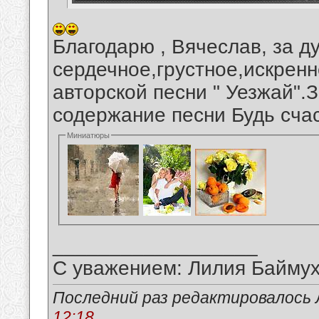
Благодарю , Вячеслав, за д
сердечное,грустное,искрен
авторской песни " Уезжай".
содержание песни Будь сча
Миниатюры
__________________
С уважением: Лилия Байму
Последний раз редактировалось 
12:18
.