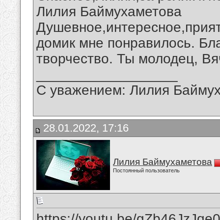
Лилия Баймухаметова
Душевное,интересное,прият
домик мне понравилось. Бл
творчество. Ты молодец, Вя
__________________
С уважением: Лилия Байму
28.01.2022, 17:16
Лилия Баймухаметова
Постоянный пользователь
https://youtu.be/gZb46JzJqe