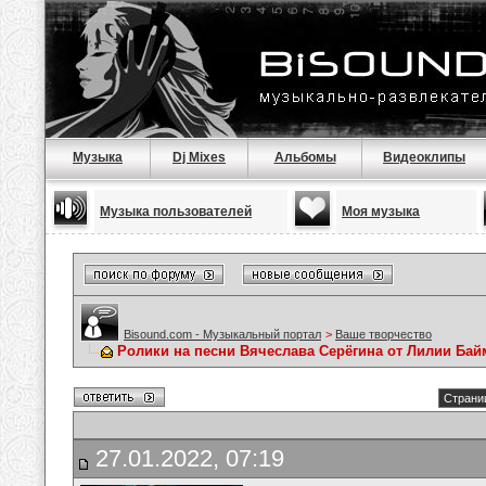
Музыка
Dj Mixes
Альбомы
Видеоклипы
Музыка пользователей
Моя музыка
Bisound.com - Музыкальный портал
>
Ваше творчество
Ролики на песни Вячеслава Серёгина от Лилии Ба
Страниц
27.01.2022, 07:19