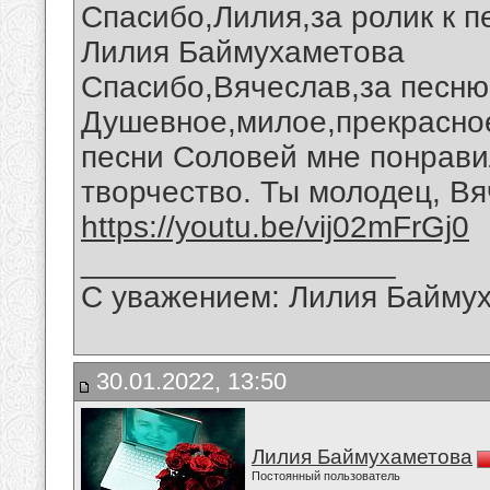
Спасибо,Лилия,за ролик к п
Лилия Баймухаметова
Спасибо,Вячеслав,за песню 
Душевное,милое,прекрасно
песни Соловей мне понрави
творчество. Ты молодец, Вя
https://youtu.be/vij02mFrGj0
__________________
С уважением: Лилия Байму
30.01.2022, 13:50
Лилия Баймухаметова
Постоянный пользователь