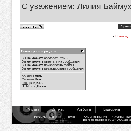
С уважением: Лилия Байму
Страниц
«
Предыдущ
Ваши права в разделе
Вы
не можете
создавать темы
Вы
не можете
отвечать на сообщения
Вы
не можете
прикреплять файлы
Вы
не можете
редактировать сообщения
BB коды
Вкл.
Смайлы
Вкл.
[IMG]
код
Вкл.
HTML код
Выкл.
Музыка
Dj mixes
Альбомы
Видеоклипы
Реклама на сайте
Помощь
Администрация
Служба под
Все права защищены © 2007-2026 Bisou